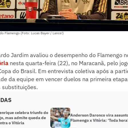
do Flamengo (Foto: Lucas Bayer / Lance!)
ardo Jardim avaliou o desempenho do Flamengo 
ória
nesta quarta-feira (22), no Maracanã, pelo jog
Copa do Brasil. Em entrevista coletiva após a parti
dade da equipe em vencer duelos na primeira etapa
 substituições.
ADAS
enrique celebra triunfo do
Anderson Daronco vira assunt
o, mas admite queda de
Flamengo x Vitória: ‘Toda hora
ntra o Vitória