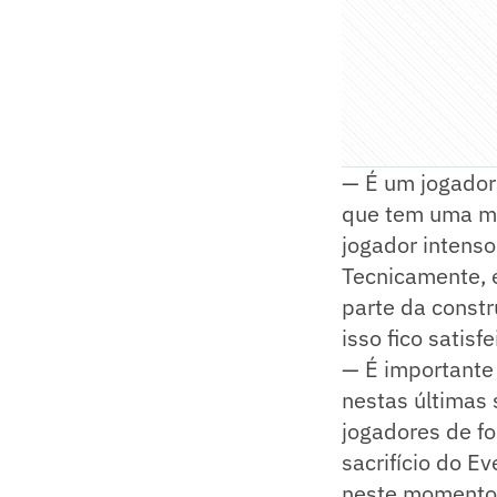
— É um jogador
que tem uma ma
jogador intenso
Tecnicamente, e
parte da constr
isso fico satis
— É importante
nestas últimas
jogadores de fo
sacrifício do E
neste momento 