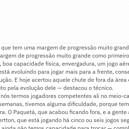
 que tem uma margem de progressão muito grand
rgem de progressão muito grande como primeiro 
, boa capacidade física, envergadura, um jogo aér
stá evoluindo para jogar mais para a frente, cons
ução. E hoje acertou aquele chute de fora da área e
feito pela evolução dele — destacou o técnico.
 nós termos jogadores competentes ali no meio-
 semanas, tivemos alguma dificuldade, porque tem
ra. O Paquetá, que acabou ficando fora, e a gente
vertton, que está jogando há cinco ou seis jogos s
ainda não temos capacidade para trocar — compl