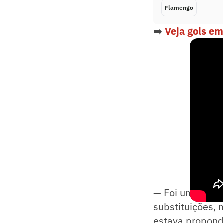
Flamengo
➡️
Veja gols e
— Foi um dos as
substituições, 
estava propond