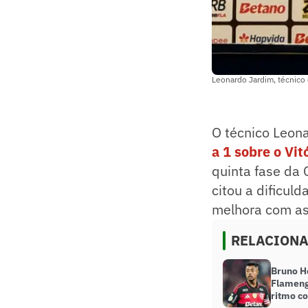
Leonardo Jardim, técnico 
O técnico Leon
a 1 sobre o Vit
quinta fase da 
citou a dificul
melhora com as
RELACION
Bruno H
Flameng
ritmo co