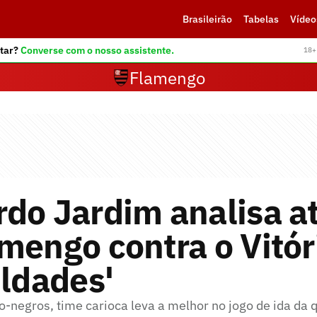
Brasileirão
Tabelas
Vídeo
tar?
Converse com o nosso assistente.
18+ 
Flamengo
do Jardim analisa a
mengo contra o Vitór
uldades'
-negros, time carioca leva a melhor no jogo de ida da q