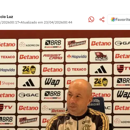
cio Luz
Favorit
4/2026
00:17
•
Atualizado em
23/04/2026
00:44