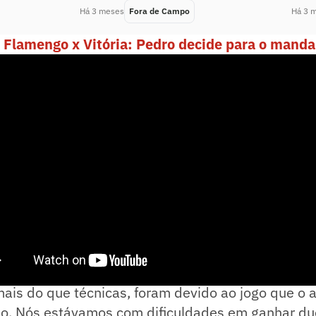
Há 3 meses
Fora de Campo
Há 3 
m Flamengo x Vitória: Pedro decide para o mand
suntos que eu falei com os jogadores ao intervalo
mais do que técnicas, foram devido ao jogo que o 
o. Nós estávamos com dificuldades em ganhar du