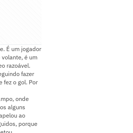
e. É um jogador
volante, é um
eo razoável.
eguindo fazer
 fez o gol. Por
campo, onde
os alguns
 apelou ao
eguidos, porque
etou.