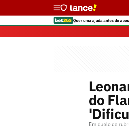
Quer uma ajuda antes de apos
Leonar
do Fla
'Dific
Em duelo de rubro