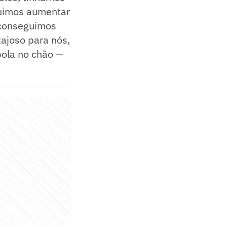
guimos aumentar
 conseguimos
tajoso para nós,
bola no chão —