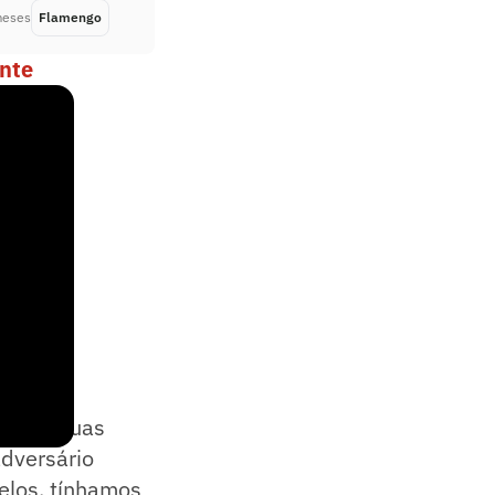
meses
Flamengo
Há 3 meses
ante
, e as duas
adversário
elos, tínhamos