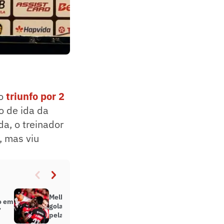
no
triunfo por 2
o de ida da
da, o treinador
, mas viu
Melhores momentos: em jogo de
o em
golaços, Flamengo bate o Vitória
’
pela Copa do Brasil