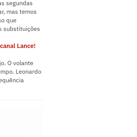
das segundas
ar, mas temos
so que
s substituições
canal Lance!
o. O volante
tempo. Leonardo
sequência