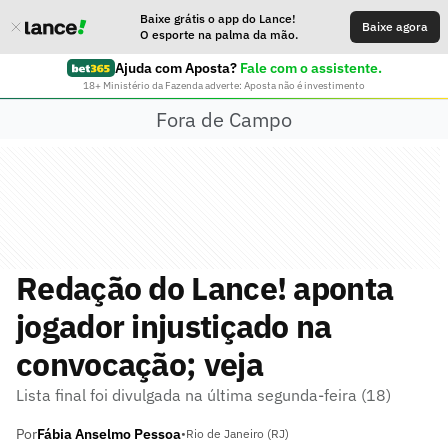
Baixe grátis o app do Lance!
Baixe agora
O esporte na palma da mão.
Ajuda com Aposta?
Fale com o assistente.
18+ Ministério da Fazenda adverte: Aposta não é investimento
Fora de Campo
Redação do Lance! aponta
jogador injustiçado na
convocação; veja
Lista final foi divulgada na última segunda-feira (18)
Por
Fábia Anselmo Pessoa
•
Rio de Janeiro (RJ)