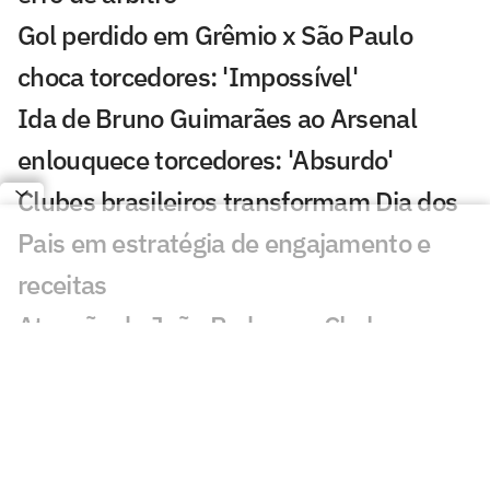
Gol perdido em Grêmio x São Paulo
choca torcedores: 'Impossível'
Ida de Bruno Guimarães ao Arsenal
enlouquece torcedores: 'Absurdo'
Clubes brasileiros transformam Dia dos
Pais em estratégia de engajamento e
receitas
Atuação de João Pedro em Chelsea x
Milan viraliza: 'Voando'
Lesão de John Kennedy frustra
torcedores do Fluminense: 'A pior'