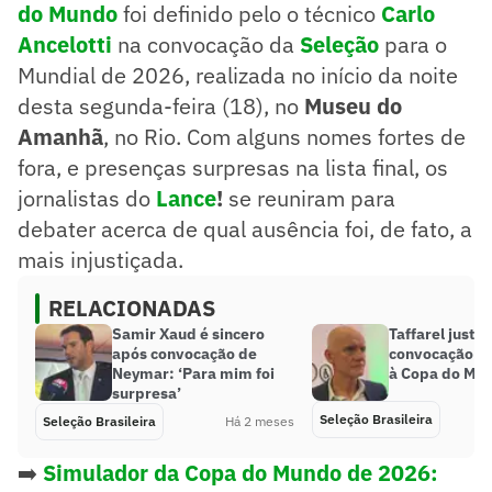
do Mundo
foi definido pelo o técnico
Carlo
Ancelotti
na convocação da
Seleção
para o
Mundial de 2026, realizada no início da noite
desta segunda-feira (18), no
Museu do
Amanhã
, no Rio. Com alguns nomes fortes de
fora, e presenças surpresas na lista final, os
jornalistas do
Lance
!
se reuniram para
debater acerca de qual ausência foi, de fato, a
mais injustiçada.
RELACIONADAS
Samir Xaud é sincero
Taffarel justif
após convocação de
convocação d
Neymar: ‘Para mim foi
à Copa do Mu
surpresa’
Seleção Brasileira
Seleção Brasileira
Há 2 meses
➡️
Simulador da Copa do Mundo de 2026: