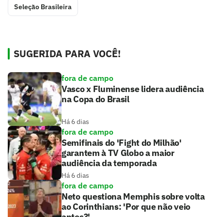
Seleção Brasileira
SUGERIDA PARA VOCÊ!
fora de campo
Vasco x Fluminense lidera audiência
na Copa do Brasil
Há 6 dias
fora de campo
Semifinais do 'Fight do Milhão'
garantem à TV Globo a maior
audiência da temporada
Há 6 dias
fora de campo
Neto questiona Memphis sobre volta
ao Corinthians: 'Por que não veio
antes?'