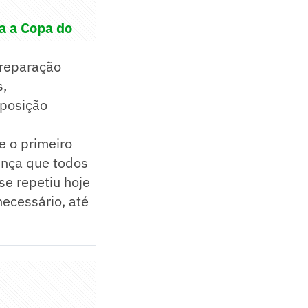
ra a Copa do
preparação
s,
xposição
e o primeiro
nça que todos
se repetiu hoje
ecessário, até