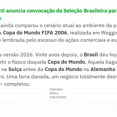
tti anuncia convocação da Seleção Brasileira pa
6
 ainda comparou o cenário atual ao ambiente da 
 a
Copa do Mundo FIFA 2006
, realizada em Weggi
 lembrada pelo excesso de ações comerciais e e
s versão 2026. Vinte anos depois, o
Brasil
deu hoj
tir o fiasco daquela
Copa do Mundo.
Aquela bagu
 na
Suíça
antes da
Copa do Mundo
na
Alemanha
ro. Uma farra danada, um negócio totalmente desn
— completou.
CONTINUA
APÓS A
PUBLICIDADE