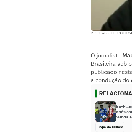
Mauro Cezar detona convo
O jornalista
Mau
Brasileira sob
publicado nest
a condução do 
RELACION
Ex-Flam
após co
‘Ainda s
Copa do Mundo