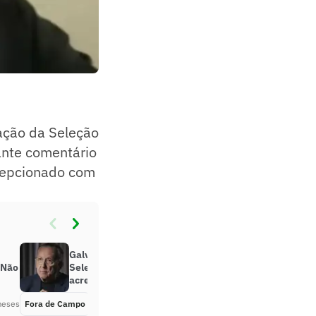
ação da Seleção
ante comentário
ecepcionado com
Galvão analisa convocação da
‘Não
Seleção Brasileira: ‘A maioria não
acredita’
meses
Fora de Campo
Há 2 meses