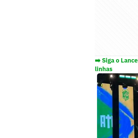
➡️ Siga o Lanc
linhas