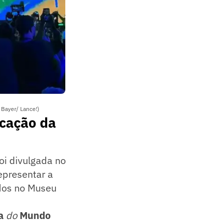
 Bayer/ Lance!)
ocação da
oi divulgada no
epresentar a
dos no Museu
a
do
Mundo