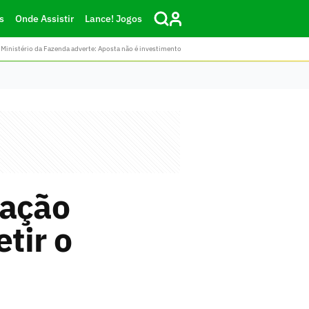
s
Onde Assistir
Lance! Jogos
Ministério da Fazenda adverte: Aposta não é investimento
cação
tir o