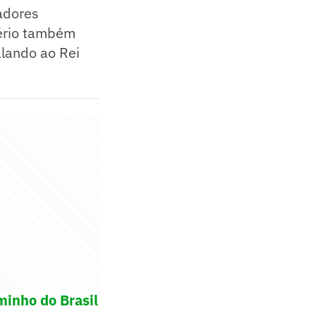
adores
tério também
alando ao Rei
minho do Brasil