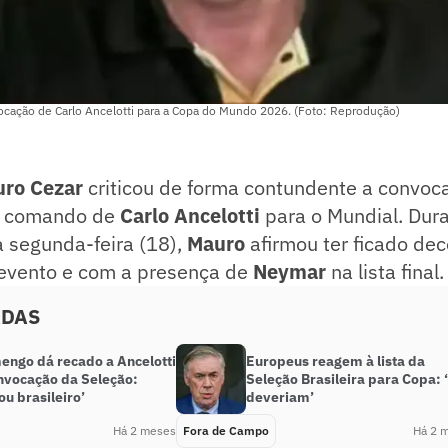
cação de Carlo Ancelotti para a Copa do Mundo 2026. (Foto: Reprodução)
ro Cezar
criticou de forma contundente a convoc
 o comando de
Carlo Ancelotti
para o Mundial. Dur
a segunda-feira (18),
Mauro
afirmou ter ficado d
evento e com a presença de
Neymar
na lista final.
ADAS
engo dá recado a Ancelotti
Europeus reagem à lista da
nvocação da Seleção:
Seleção Brasileira para Copa: 
ou brasileiro’
deveriam’
Há 2 meses
Fora de Campo
Há 2 