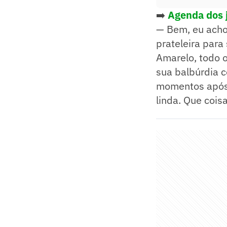
➡️
Agenda dos 
— Bem, eu acho
prateleira para
Amarelo, todo o
sua balbúrdia 
momentos após 
linda. Que coisa