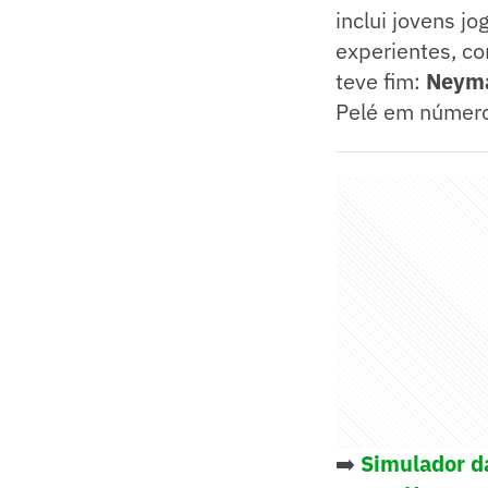
inclui jovens j
experientes, c
teve fim:
Neym
Pelé em número
➡️
Simulador d