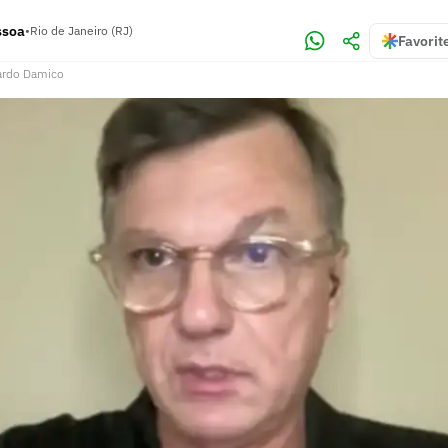
ssoa
•
Rio de Janeiro (RJ)
Favorit
ardo Damico