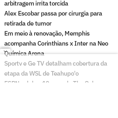
arbitragem irrita torcida
Alex Escobar passa por cirurgia para
retirada de tumor
Em meio à renovação, Memphis
acompanha Corinthians x Inter na Neo
Química Arena
Sportv e Ge TV detalham cobertura da
etapa da WSL de Teahupo'o
ESPN celebra 10 anos do The Ocho com
mais de 70 horas de esportes inusitados
Morre Geraldão, ex-atacante bicampeão
paulista pelo Corinthians, aos 77 anos