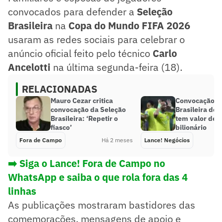
convocados para defender a
Seleção
Brasileira
na
Copa do Mundo FIFA 2026
usaram as redes sociais para celebrar o
anúncio oficial feito pelo técnico
Carlo
Ancelotti
na última segunda-feira (18).
RELACIONADAS
Mauro Cezar critica
Convocação d
convocação da Seleção
Brasileira de 
Brasileira: ‘Repetir o
tem valor de
fiasco’
bilionário
Fora de Campo
Há 2 meses
Lance! Negócios
➡️ Siga o Lance! Fora de Campo no
WhatsApp e saiba o que rola fora das 4
linhas
As publicações mostraram bastidores das
comemorações, mensagens de apoio e