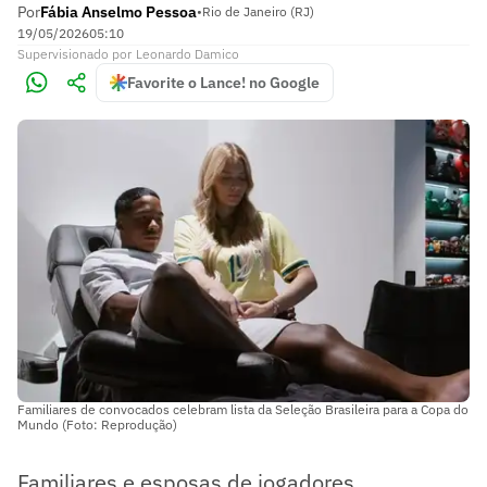
Por
Fábia Anselmo Pessoa
•
Rio de Janeiro (RJ)
19/05/2026
05:10
Supervisionado
por
Leonardo Damico
Favorite o Lance! no Google
Familiares de convocados celebram lista da Seleção Brasileira para a Copa do
Mundo (Foto: Reprodução)
Familiares e esposas de jogadores