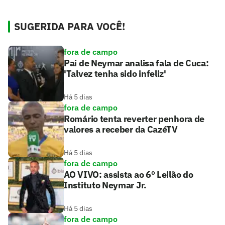
SUGERIDA PARA VOCÊ!
fora de campo
Pai de Neymar analisa fala de Cuca:
'Talvez tenha sido infeliz'
Há 5 dias
fora de campo
Romário tenta reverter penhora de
valores a receber da CazéTV
Há 5 dias
fora de campo
AO VIVO: assista ao 6º Leilão do
Instituto Neymar Jr.
Há 5 dias
fora de campo