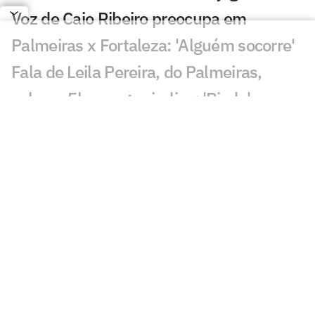
Voz de Caio Ribeiro preocupa em
Palmeiras x Fortaleza: 'Alguém socorre'
Fala de Leila Pereira, do Palmeiras,
sobre o Flamengo viraliza: 'Piada'
Leitura labial revela provocações com
Neymar em Santos x Remo
Qualidade de imagem da Globo em
Palmeiras x Fortaleza gera incômodo
Alvo do Liverpool, Barcola chama
atenção com carro de luxo
Ex-Vasco vira assunto nas redes com
golaço: 'Impressionante'