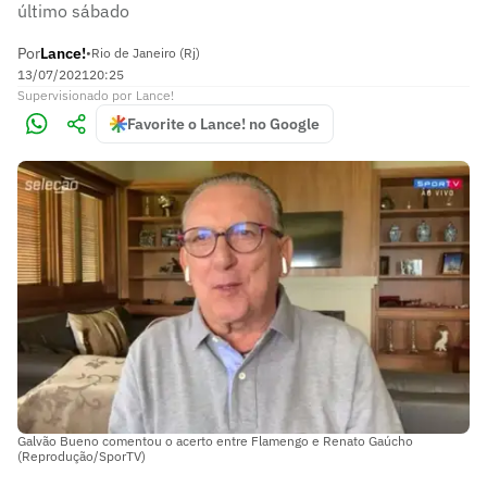
último sábado
Por
Lance!
•
Rio de Janeiro (Rj)
13/07/2021
20:25
Supervisionado
por
Lance!
Favorite o Lance! no Google
Galvão Bueno comentou o acerto entre Flamengo e Renato Gaúcho
(Reprodução/SporTV)