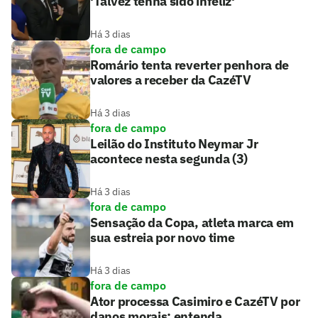
'Talvez tenha sido infeliz'
Há 3 dias
fora de campo
Romário tenta reverter penhora de
valores a receber da CazéTV
Há 3 dias
fora de campo
Leilão do Instituto Neymar Jr
acontece nesta segunda (3)
Há 3 dias
fora de campo
Sensação da Copa, atleta marca em
sua estreia por novo time
Há 3 dias
fora de campo
Ator processa Casimiro e CazéTV por
danos morais; entenda