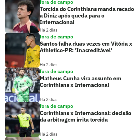
fora de campo
Torcida do Corinthians manda recado
a Diniz após queda para o
Internacional
Há 2 dias
fora de campo
Santos falha duas vezes em Vitória x
Athletico-PR: 'Inacreditável'
Há 2 dias
fora de campo
Matheus Cunha vira assunto em
Corinthians x Internacional
Há 2 dias
fora de campo
Corinthians x Internacional: decisão
da arbitragem irrita torcida
Há 2 dias