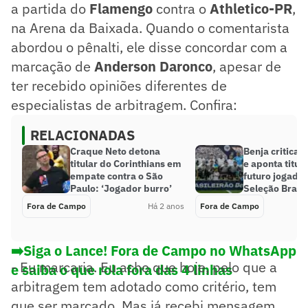
a partida do
Flamengo
contra o
Athletico-PR
,
na Arena da Baixada. Quando o comentarista
abordou o pênalti, ele disse concordar com a
marcação de
Anderson Daronco
, apesar de
ter recebido opiniões diferentes de
especialistas de arbitragem. Confira:
RELACIONADAS
Craque Neto detona
Benja critica 
titular do Corinthians em
e aponta titul
empate contra o São
futuro jogador
Paulo: ‘Jogador burro’
Seleção Brasil
Fora de Campo
Há 2 anos
Fora de Campo
➡️Siga o Lance! Fora de Campo no WhatsApp
- Eu marcaria. Eu acho que hoje, pelo que a
e saiba o que rola fora das 4 linhas
arbitragem tem adotado como critério, tem
que ser marcado. Mas já recebi mensagem