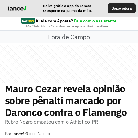
Baixe grátis o app do Lance!
Baixe agora
O esporte na palma da mão.
Ajuda com Aposta?
Fale com o assistente.
18+ Ministério da Fazenda adverte: Aposta não é investimento
Fora de Campo
Mauro Cezar revela opinião
sobre pênalti marcado por
Daronco contra o Flamengo
Rubro Negro empatou com o Athletico-PR
Por
Lance!
•
Rio de Janeiro