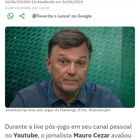
16/06/2024
20:13
•
Atualizado em
16/06/2024
Supervisionado
por
Lance!
Favorite o Lance! no Google
Joranlista faz lives pós-jogos do Flamengo (Foto: Reprodução)
Durante a live pós-jogo em seu canal pessoal
no
Youtube
, o jornalista
Mauro Cezar
avaliou