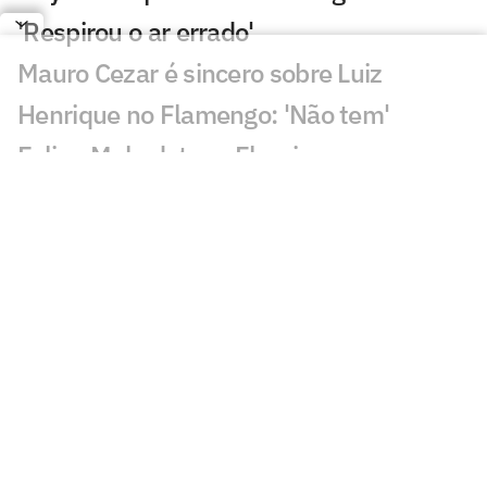
'Respirou o ar errado'
Mauro Cezar é sincero sobre Luiz
Henrique no Flamengo: 'Não tem'
Felipe Melo detona Fluminense e
Zubeldía após eliminação: 'Ele é cego?'
Jornalista da CazéTV detona eliminação
do Fluminense: 'Vergonha'
Lucho Acosta vira assunto em
eliminação do Fluminense: 'Nunca será'
Torcida do Flamengo reage a
contratação de Almada no River:
'Maluco'