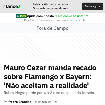
Baixe grátis o app do Lance!
Baixe agora
O esporte na palma da mão.
Ajuda com Aposta?
Fale com o assistente.
18+ Ministério da Fazenda adverte: Aposta não é investimento
Fora de Campo
Mauro Cezar manda recado
sobre Flamengo x Bayern:
'Não aceitam a realidade'
Rubro-Negro perde por 4 a 2 e se despede do torneio
Por
Pedro Brandão
•
Rio de Janeiro (RJ)