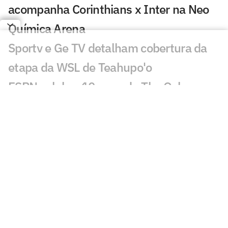
acompanha Corinthians x Inter na Neo
Química Arena
Sportv e Ge TV detalham cobertura da
etapa da WSL de Teahupo'o
ESPN celebra 10 anos do The Ocho com
mais de 70 horas de esportes inusitados
Morre Geraldão, ex-atacante bicampeão
paulista pelo Corinthians, aos 77 anos
Europeus reagem a decisão do Real
Madrid sobre Vini Jr: 'Realmente'
Jogos da Copa do Brasil impulsionam
audiência da TV Globo