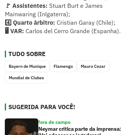
🚩 Assistentes:
Stuart Burt e James
Mainwaring (Inlgaterra);
4️⃣ Quarto árbitro:
Cristian Garay (Chile);
🖥️ VAR:
Carlos del Cerro Grande (Espanha).
TUDO SOBRE
Bayern de Munique
Flamengo
Mauro Cezar
Mundial de Clubes
SUGERIDA PARA VOCÊ!
fora de campo
Neymar critica parte da imprensa: