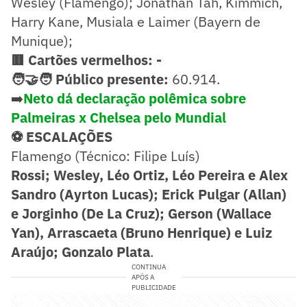
Wesley (Flamengo); Jonathan Tah, Kimmich,
Harry Kane, Musiala e Laimer (Bayern de
Munique);
🟥 Cartões vermelhos: -
🧑‍🤝‍🧑 Público presente:
60.914.
➡️
Neto dá declaração polêmica sobre
Palmeiras x Chelsea pelo Mundial
⚽ ESCALAÇÕES
Flamengo (Técnico: Filipe Luís)
Rossi;
Wesley, Léo Ortiz, Léo Pereira e Alex
Sandro (Ayrton Lucas); Erick Pulgar (Allan)
e Jorginho (De La Cruz); Gerson (Wallace
Yan), Arrascaeta (Bruno Henrique) e Luiz
Araújo; Gonzalo Plata
.
CONTINUA
APÓS A
PUBLICIDADE