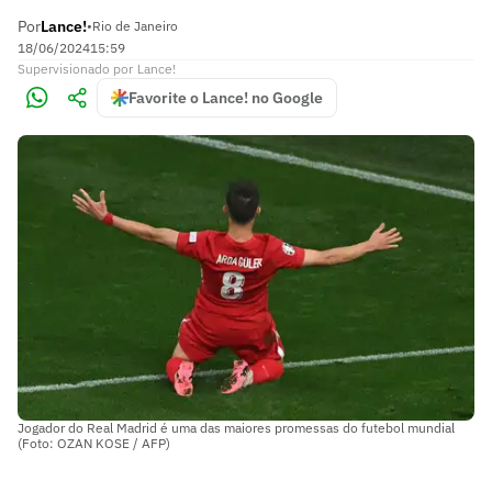
Por
Lance!
•
Rio de Janeiro
18/06/2024
15:59
Supervisionado
por
Lance!
Favorite o Lance! no Google
Jogador do Real Madrid é uma das maiores promessas do futebol mundial
(Foto: OZAN KOSE / AFP)