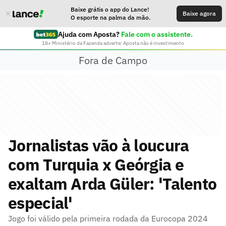
Baixe grátis o app do Lance!
Baixe agora
O esporte na palma da mão.
Ajuda com Aposta?
Fale com o assistente.
18+ Ministério da Fazenda adverte: Aposta não é investimento
Fora de Campo
Jornalistas vão à loucura
com Turquia x Geórgia e
exaltam Arda Güler: 'Talento
especial'
Jogo foi válido pela primeira rodada da Eurocopa 2024