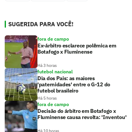
SUGERIDA PARA VOCÊ!
fora de campo
Ex-árbitro esclarece polêmica em
Botafogo x Fluminense
Há 3 horas
futebol nacional
Dia dos Pais: as maiores
'paternidades' entre o G-12 do
futebol brasileiro
Há 5 horas
fora de campo
Decisão do árbitro em Botafogo x
Fluminense causa revolta: 'Inventou'
Há 10 horas