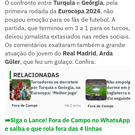
O confronto entre
Turquia
e
Geórgia
, pela
primeira rodada da
Eurocopa 2024
, não
poupou emoção para os fãs de futebol. A
partida, que terminou em 3 a 1 para os turcos,
deixou jornalista extasiados nas redes sociais.
Os comentários exaltaram também a grande
atuação do jovem do
Real Madrid
,
Arda
Güler
, que fez um golaço. Confira:
RELACIONADAS
Torcedores se derretem
Não empolgou
por Turquia x Geórgia, na
dorme em jog
Eurocopa: ‘Melhor jogo’
Inglaterra e s
dia seguinte; 
Fora de Campo
Há 2 anos
Fora de Campo
➡️Siga o Lance! Fora de Campo no WhatsApp
e saiba o que rola fora das 4 linhas