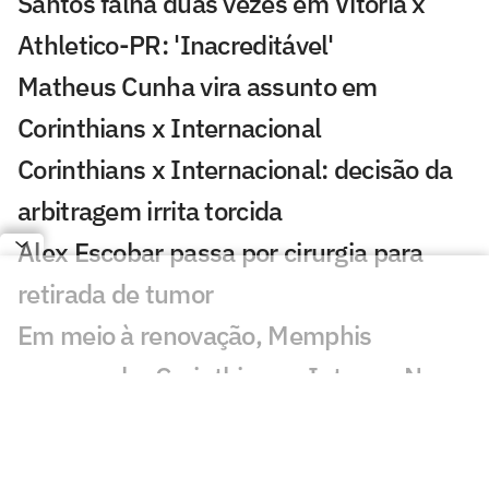
Santos falha duas vezes em Vitória x
Athletico-PR: 'Inacreditável'
Matheus Cunha vira assunto em
Corinthians x Internacional
Corinthians x Internacional: decisão da
arbitragem irrita torcida
Alex Escobar passa por cirurgia para
retirada de tumor
Em meio à renovação, Memphis
acompanha Corinthians x Inter na Neo
Química Arena
Sportv e Ge TV detalham cobertura da