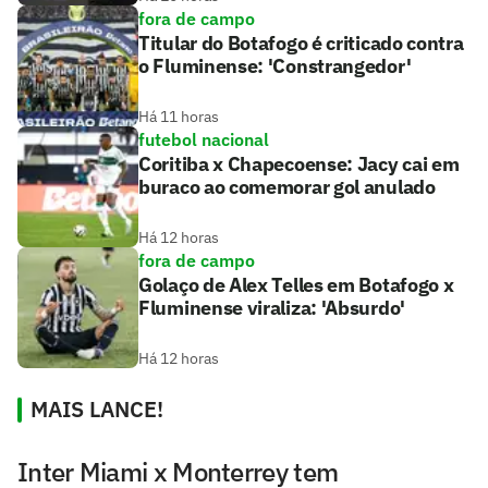
fora de campo
Titular do Botafogo é criticado contra
o Fluminense: 'Constrangedor'
Há 11 horas
futebol nacional
Coritiba x Chapecoense: Jacy cai em
buraco ao comemorar gol anulado
Há 12 horas
fora de campo
Golaço de Alex Telles em Botafogo x
Fluminense viraliza: 'Absurdo'
Há 12 horas
MAIS LANCE!
Inter Miami x Monterrey tem