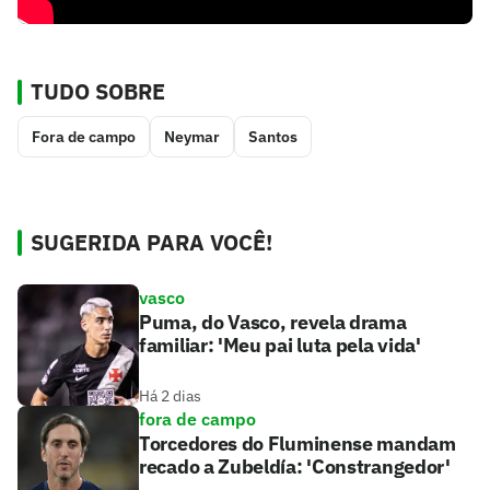
TUDO SOBRE
Fora de campo
Neymar
Santos
SUGERIDA PARA VOCÊ!
vasco
Puma, do Vasco, revela drama
familiar: 'Meu pai luta pela vida'
Há 2 dias
fora de campo
Torcedores do Fluminense mandam
recado a Zubeldía: 'Constrangedor'