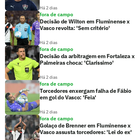
Há 2 dias
fora de campo
Decisão de Wilton em Fluminense x
Vasco revolta: 'Sem critério'
Há 2 dias
fora de campo
Decisão da arbitragem em Fortaleza x
Palmeiras choca: 'Claríssimo'
Há 2 dias
fora de campo
Torcedores enxergam falha de Fábio
em gol do Vasco: 'Feia'
Há 2 dias
fora de campo
Golaço de Brenner em Fluminense x
Vasco assusta torcedores: 'Lei do ex'