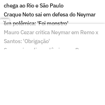
chega ao Rio e São Paulo
Craque Neto sai em defesa do Neymar
em polêmica: 'Foi monstro'
Mauro Cezar critica Neymar em Remo x
Santos: 'Obrigação'
Sormani analisa polêmica em Remo x
Santos: 'Eu não entendo'
Almada, Luiz Henrique e Danilo: Braune
é sincero sobre negociações
Patrocinador do Corinthians negocia
transmissão de torneio
Goiás comete gafe nas redes sociais em