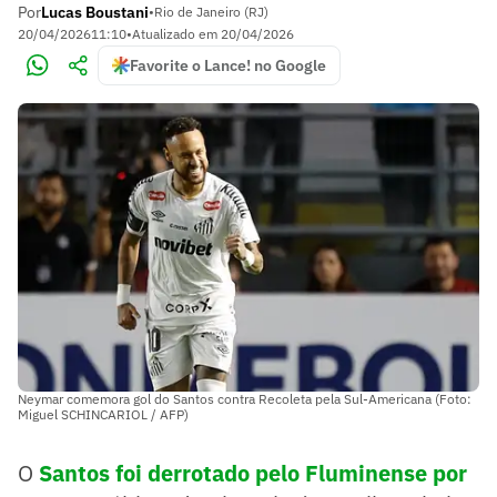
Por
Lucas Boustani
•
Rio de Janeiro (RJ)
20/04/2026
11:10
•
Atualizado em
20/04/2026
Favorite o Lance! no Google
Neymar comemora gol do Santos contra Recoleta pela Sul-Americana (Foto:
Miguel SCHINCARIOL / AFP)
O
Santos foi derrotado pelo Fluminense por