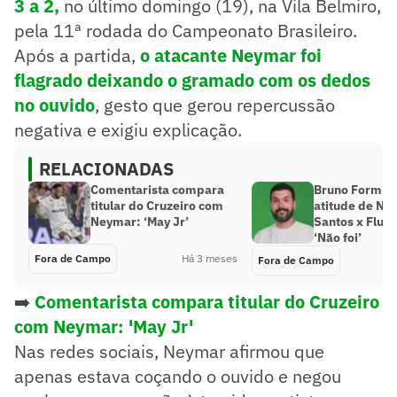
3 a 2
,
no último domingo (19), na Vila Belmiro,
pela 11ª rodada do Campeonato Brasileiro.
Após a partida,
o atacante Neymar foi
flagrado deixando o gramado com os dedos
no ouvido
, gesto que gerou repercussão
negativa e exigiu explicação.
RELACIONADAS
Comentarista compara
Bruno Formiga
titular do Cruzeiro com
atitude de Ne
Neymar: ‘May Jr’
Santos x Flum
‘Não foi’
Fora de Campo
Há 3 meses
Fora de Campo
➡️
Comentarista compara titular do Cruzeiro
com Neymar: 'May Jr'
Nas redes sociais, Neymar afirmou que
apenas estava coçando o ouvido e negou