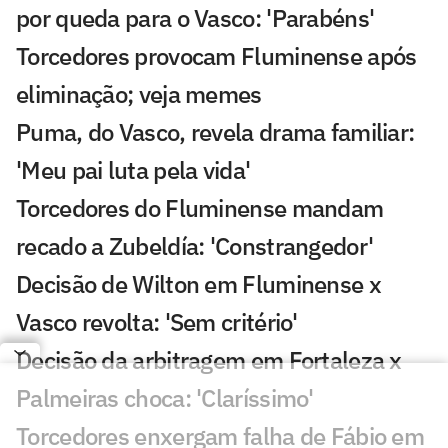
por queda para o Vasco: 'Parabéns'
Torcedores provocam Fluminense após
eliminação; veja memes
Puma, do Vasco, revela drama familiar:
'Meu pai luta pela vida'
Torcedores do Fluminense mandam
recado a Zubeldía: 'Constrangedor'
Decisão de Wilton em Fluminense x
Vasco revolta: 'Sem critério'
Decisão da arbitragem em Fortaleza x
Palmeiras choca: 'Claríssimo'
Torcedores enxergam falha de Fábio em