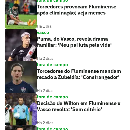
fora de campo
Torcedores provocam Fluminense
após eliminação; veja memes
Há 1 dia
vasco
Puma, do Vasco, revela drama
familiar: 'Meu pai luta pela vida'
Há 2 dias
fora de campo
Torcedores do Fluminense mandam
recado a Zubeldía: 'Constrangedor'
Há 2 dias
fora de campo
Decisão de Wilton em Fluminense x
Vasco revolta: 'Sem critério'
Há 2 dias
fora de campo