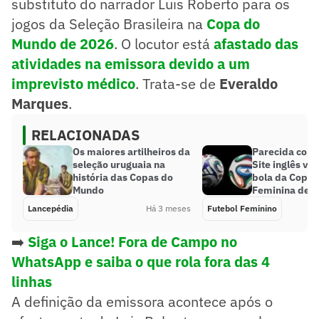
substituto do narrador Luis Roberto para os
jogos da Seleção Brasileira na
Copa do
Mundo de 2026
. O locutor está
afastado das
atividades na emissora devido a um
imprevisto médico
. Trata-se de
Everaldo
Marques
.
RELACIONADAS
Os maiores artilheiros da
Parecida com 
seleção uruguaia na
Site inglês va
história das Copas do
bola da Copa
Mundo
Feminina de 
Lancepédia
Há 3 meses
Futebol Feminino
➡️
Siga o Lance! Fora de Campo no
WhatsApp e saiba o que rola fora das 4
linhas
A definição da emissora acontece após o