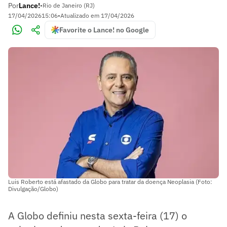
Por
Lance!
•
Rio de Janeiro (RJ)
17/04/2026
15:06
•
Atualizado em
17/04/2026
Favorite o Lance! no Google
Luis Roberto está afastado da Globo para tratar da doença Neoplasia (Foto:
Divulgação/Globo)
A Globo definiu nesta sexta-feira (17) o