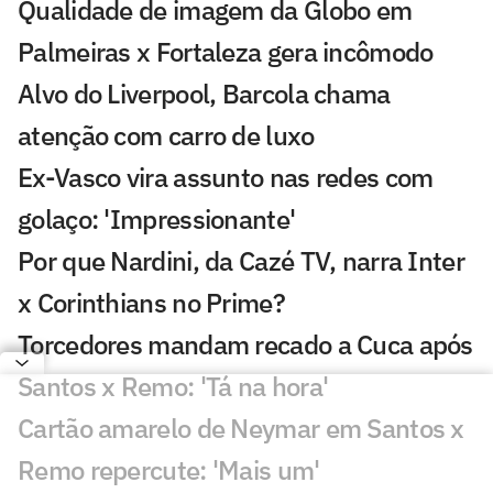
Qualidade de imagem da Globo em
Palmeiras x Fortaleza gera incômodo
Alvo do Liverpool, Barcola chama
atenção com carro de luxo
Ex-Vasco vira assunto nas redes com
golaço: 'Impressionante'
Por que Nardini, da Cazé TV, narra Inter
x Corinthians no Prime?
Torcedores mandam recado a Cuca após
Santos x Remo: 'Tá na hora'
Cartão amarelo de Neymar em Santos x
Remo repercute: 'Mais um'