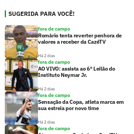
SUGERIDA PARA VOCÊ!
fora de campo
Romário tenta reverter penhora de
valores a receber da CazéTV
Há 2 dias
fora de campo
AO VIVO: assista ao 6º Leilão do
Instituto Neymar Jr.
Há 2 dias
fora de campo
Sensação da Copa, atleta marca em
sua estreia por novo time
Há 2 dias
fora de campo