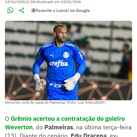
14/01/2026
11:58
•
Atualizado em
14/01/2026
Favorite o Lance! no Google
Weverton está de saída do Palmeiras (Foto: Luiz Erbes/AGIF)
O
Grêmio acertou a contratação do goleiro
Weverton
, do
Palmeiras
, na última terça-feira
(13). Diante do cenário,
Edu Dracena
, ex-