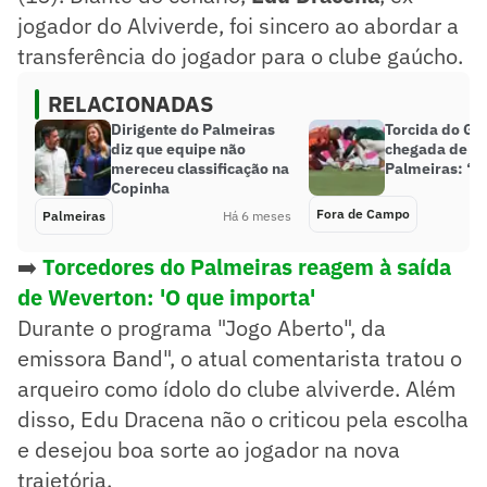
jogador do Alviverde, foi sincero ao abordar a
transferência do jogador para o clube gaúcho.
RELACIONADAS
Dirigente do Palmeiras
Torcida do Gr
diz que equipe não
chegada de m
mereceu classificação na
Palmeiras: ‘P
Copinha
Fora de Campo
Palmeiras
Há 6 meses
➡️
Torcedores do Palmeiras reagem à saída
de Weverton: 'O que importa'
Durante o programa "Jogo Aberto", da
emissora Band", o atual comentarista tratou o
arqueiro como ídolo do clube alviverde. Além
disso, Edu Dracena não o criticou pela escolha
e desejou boa sorte ao jogador na nova
trajetória.