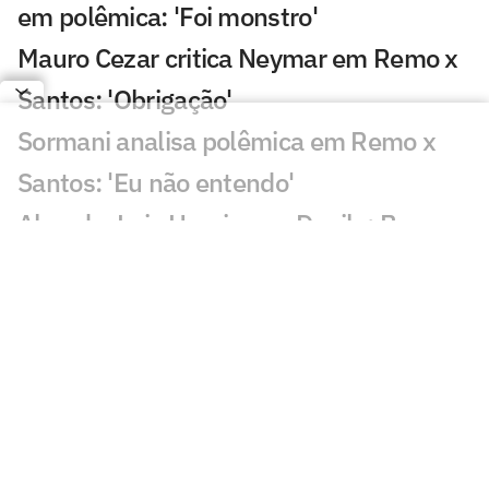
em polêmica: 'Foi monstro'
Mauro Cezar critica Neymar em Remo x
Santos: 'Obrigação'
Sormani analisa polêmica em Remo x
Santos: 'Eu não entendo'
Almada, Luiz Henrique e Danilo: Braune
é sincero sobre negociações
Patrocinador do Corinthians negocia
transmissão de torneio
Goiás comete gafe nas redes sociais em
post para ídolo
Europeus reagem a Estevão em Chelsea