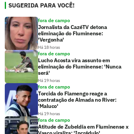
SUGERIDA PARA VOCÊ!
fora de campo
Jornalista da CazéTV detona
eliminação do Fluminense:
'Vergonha'
Há 18 horas
fora de campo
Lucho Acosta vira assunto em
eliminação do Fluminense: 'Nunca
será'
Há 19 horas
fora de campo
Torcida do Flamengo reage a
contratação de Almada no River:
'Maluco'
Há 19 horas
fora de campo
Atitude de Zubeldía em Fluminense x
Vasco viraliza: 'Incrédulo'