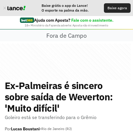
Baixe grátis o app do Lance!
Baixe agora
O esporte na palma da mão.
Ajuda com Aposta?
Fale com o assistente.
18+ Ministério da Fazenda adverte: Aposta não é investimento
Fora de Campo
Ex-Palmeiras é sincero
sobre saída de Weverton:
'Muito difícil'
Goleiro está se transferindo para o Grêmio
Por
Lucas Boustani
•
Rio de Janeiro (RJ)