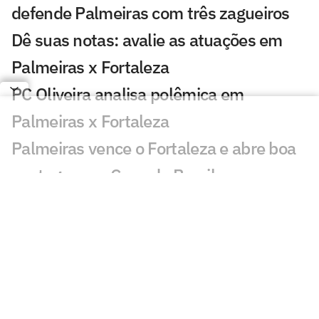
defende Palmeiras com três zagueiros
Dê suas notas: avalie as atuações em
Palmeiras x Fortaleza
PC Oliveira analisa polêmica em
Palmeiras x Fortaleza
Palmeiras vence o Fortaleza e abre boa
vantagem na Copa do Brasil
Atuação de Arias em Palmeiras x
Fortaleza ganha destaque: 'Barbaridade'
Maurício chama atenção em Palmeiras x
Fortaleza: 'Que fase'
Veja gols em Palmeiras x Fortaleza: