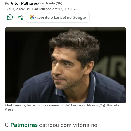
Por
Vitor Palhares
•
São Paulo (SP)
12/01/2026
13:01
•
Atualizado em
13/01/2026
Favorite o Lance! no Google
Abel Ferreira, técnico do Palmeiras (Foto: Fernando Moreno/Agif/Gazeta
Press)
O
Palmeiras
estreou com vitória no