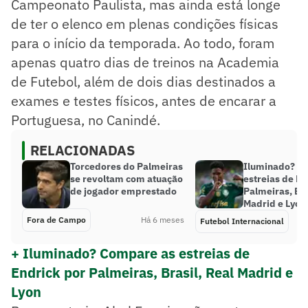
Campeonato Paulista, mas ainda está longe
de ter o elenco em plenas condições físicas
para o início da temporada. Ao todo, foram
apenas quatro dias de treinos na Academia
de Futebol, além de dois dias destinados a
exames e testes físicos, antes de encarar a
Portuguesa, no Canindé.
RELACIONADAS
Torcedores do Palmeiras
Iluminado? C
se revoltam com atuação
estreias de En
de jogador emprestado
Palmeiras, Bra
Madrid e Lyon
Fora de Campo
Há 6 meses
Futebol Internacional
+ Iluminado? Compare as estreias de
Endrick por Palmeiras, Brasil, Real Madrid e
Lyon