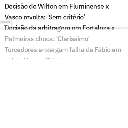
Decisão de Wilton em Fluminense x
Vasco revolta: 'Sem critério'
Decisão da arbitragem em Fortaleza x
Palmeiras choca: 'Claríssimo'
Torcedores enxergam falha de Fábio em
gol do Vasco: 'Feia'
Golaço de Brenner em Fluminense x
Vasco assusta torcedores: 'Lei do ex'
Veja gols em Fluminense x Vasco: Puma
garante classificação do cruz-maltino
Situação inusitada em Fluminense x
Vasco irrita torcedores: 'Vendo nada'