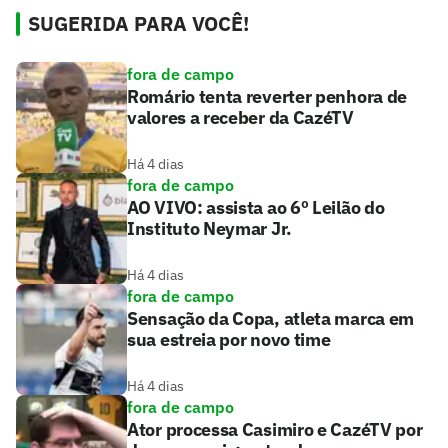
SUGERIDA PARA VOCÊ!
fora de campo
Romário tenta reverter penhora de
valores a receber da CazéTV
Há 4 dias
fora de campo
AO VIVO: assista ao 6º Leilão do
Instituto Neymar Jr.
Há 4 dias
fora de campo
Sensação da Copa, atleta marca em
sua estreia por novo time
Há 4 dias
fora de campo
Ator processa Casimiro e CazéTV por