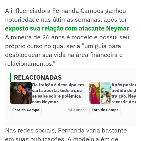
A influenciadora Fernanda Campos ganhou
notoriedade nas últimas semanas, após ter
exposto sua relação com atacante Neymar
.
A mineira de 26 anos é modelo e possui seu
próprio curso no qual seria "um guia para
desbloquear sua vida na área financeira e
relacionamentos."
RELACIONADAS
Da traição à desculpa em
Após postag
carta aberta: tudo o que
pedido de des
se sabe sobre polêmica
traição, Neym
com Neymar
recorde de m
Fora de Campo
Há 3 anos
Fora de Campo
Nas redes sociais, Fernanda varia bastante
em suas publicações. A modelo além de