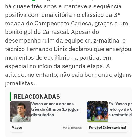
há quase três anos e manteve a sequência
positiva com uma vitória no clássico da 3ª
rodada do Campeonato Carioca, graças a um
bonito gol de Carrascal. Apesar do
desempenho ruim da equipe cruz-maltina, o
técnico Fernando Diniz declarou que enxergou
momentos de equilíbrio na partida, em
especial no início da segunda etapa. A
atitude, no entanto, não caiu bem entre alguns
jornalistas.
RELACIONADAS
Vasco venceu apenas
Ex-Vasco pode
três do últimos 15 jogos
reforço do Ch
disputados
o restante da
Vasco
Há 6 meses
Futebol Internacional