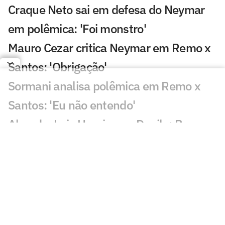
Craque Neto sai em defesa do Neymar
em polêmica: 'Foi monstro'
Mauro Cezar critica Neymar em Remo x
Santos: 'Obrigação'
Sormani analisa polêmica em Remo x
Santos: 'Eu não entendo'
Almada, Luiz Henrique e Danilo: Braune
é sincero sobre negociações
Patrocinador do Corinthians negocia
transmissão de torneio
Goiás comete gafe nas redes sociais em
post para ídolo