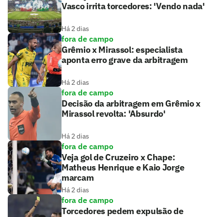
Vasco irrita torcedores: 'Vendo nada'
Há 2 dias
fora de campo
Grêmio x Mirassol: especialista
aponta erro grave da arbitragem
Há 2 dias
fora de campo
Decisão da arbitragem em Grêmio x
Mirassol revolta: 'Absurdo'
Há 2 dias
fora de campo
Veja gol de Cruzeiro x Chape:
Matheus Henrique e Kaio Jorge
marcam
Há 2 dias
fora de campo
Torcedores pedem expulsão de