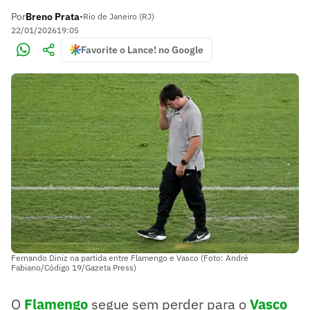
Por
Breno Prata
•
Rio de Janeiro (RJ)
22/01/2026
19:05
Favorite o Lance! no Google
Fernando Diniz na partida entre Flamengo e Vasco (Foto: André
Fabiano/Código 19/Gazeta Press)
O
Flamengo
segue sem perder para o
Vasco