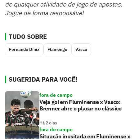
de qualquer atividade de jogo de apostas.
Jogue de forma responsável
TUDO SOBRE
Fernando Diniz
Flamengo
Vasco
SUGERIDA PARA VOCÊ!
fora de campo
Veja gol em Fluminense x Vasco:
Brenner abre o placar no clássico
Há 2 dias
fora de campo
Situação inusitada em Fluminense x