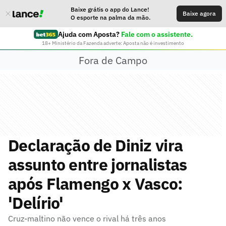
Baixe grátis o app do Lance!
Baixe agora
O esporte na palma da mão.
Ajuda com Aposta?
Fale com o assistente.
18+ Ministério da Fazenda adverte: Aposta não é investimento
Fora de Campo
Declaração de Diniz vira
assunto entre jornalistas
após Flamengo x Vasco:
'Delírio'
Cruz-maltino não vence o rival há três anos