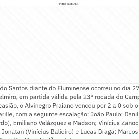
PUBLICIDADE
a do Santos diante do Fluminense ocorreu no dia 2
Belmiro, em partida válida pela 23ª rodada do Ca
ocasião, o Alvinegro Praiano venceu por 2 a 0 sob
arille, com a seguinte escalação: João Paulo; Dan
o), Emiliano Velázquez e Madson; Vinícius Zanoce
 Jonatan (Vinícius Balieiro) e Lucas Braga; Marcos