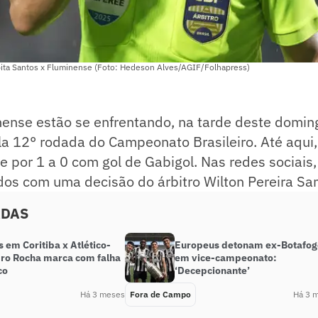
pita Santos x Fluminense (Foto: Hedeson Alves/AGIF/Folhapress)
nense estão se enfrentando, na tarde deste domin
la 12° rodada do Campeonato Brasileiro. Até aqui,
e por 1 a 0 com gol de Gabigol. Nas redes sociais
dos com uma decisão do árbitro Wilton Pereira Sa
ADAS
s em Coritiba x Atlético-
Europeus detonam ex-Botafog
ro Rocha marca com falha
em vice-campeonato:
co
‘Decepcionante’
Há 3 meses
Fora de Campo
Há 3 