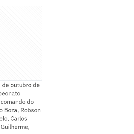
7 de outubro de
mpeonato
 o comando do
ilo Boza, Robson
lo, Carlos
 Guilherme,