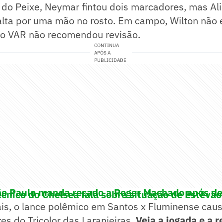
 do Peixe, Neymar fintou dois marcadores, mas Ali
alta por uma mão no rosto. Em campo, Wilton não
e o VAR não recomendou revisão.
CONTINUA
APÓS A
PUBLICIDADE
ão Paulo manda recado a Roger Machado após de
cnico do Chelsea fala sobre situação de Estêvão
ais, o lance polêmico em Santos x Fluminense cau
es do Tricolor das Laranjeiras.
Veja a jogada e a 