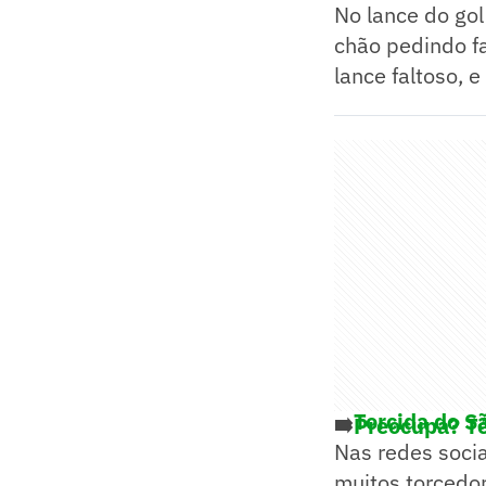
No lance do gol
chão pedindo f
lance faltoso, 
➡️
Torcida do S
➡️
Preocupa? Té
Nas redes soci
muitos torcedor