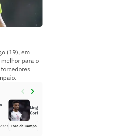
go (19), em
 melhor para o
, torcedores
mpaio.
o
Lingard vira assunto após Vitória x
Corinthians: ‘Impressionante’
meses
Fora de Campo
Há 3 meses