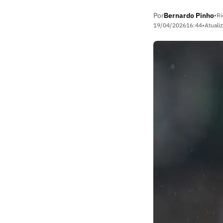
Por
Bernardo Pinho
•
Ri
19/04/2026
16:44
•
Atuali