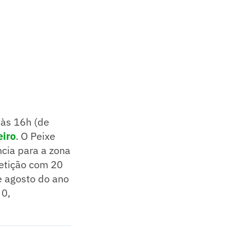
às 16h (de
eiro
. O Peixe
ncia para a zona
petição com 20
e agosto do ano
 0,