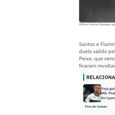
Wilton Pereira Sampaio a
Santos e Flumi
duelo válido pe
Peixe, que venc
ficaram revolta
RELACION
Veja gol
MG: Ped
de Lyan
Fora de Campo