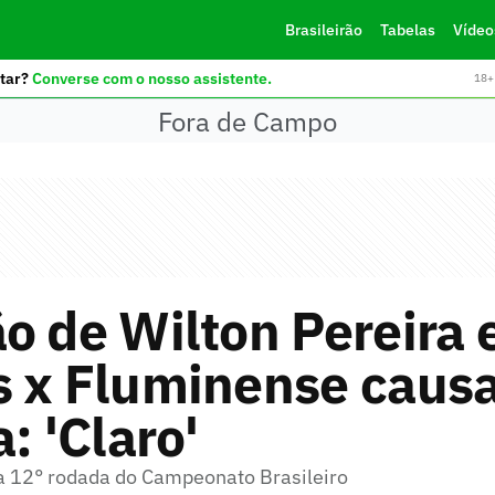
Brasileirão
Tabelas
Vídeo
tar?
Converse com o nosso assistente.
18+ 
Fora de Campo
o de Wilton Pereira
s x Fluminense caus
: 'Claro'
la 12° rodada do Campeonato Brasileiro