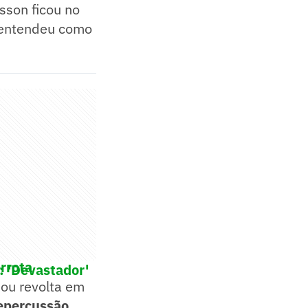
sson ficou no
 entendeu como
rrota
: 'Devastador'
sou revolta em
repercussão