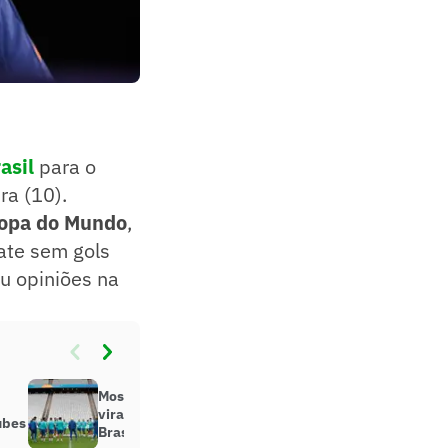
asil
para o
ra (10).
opa do Mundo
,
pate sem gols
iu opiniões na
Mosaico verde na Neo Química
viraliza antes de jogo da Seleção
ubes
Brasileira