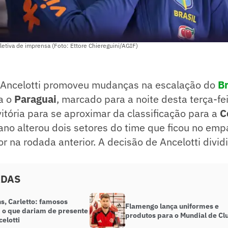
oletiva de imprensa (Foto: Ettore Chiereguini/AGIF)
o Ancelotti promoveu mudanças na escalação do
Br
a o
Paraguai
, marcado para a noite desta terça-fei
itória para se aproximar da classificação para a
C
liano alterou dois setores do time que ficou no em
r na rodada anterior. A decisão de Ancelotti divid
ADAS
s, Carletto: famosos
Flamengo lança uniformes e
 o que dariam de presente
produtos para o Mundial de Cl
elotti