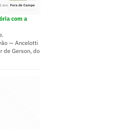
1 ano
Fora de Campo
Há 1 ano
ória com a
e.
vão — Ancelotti
r de Gerson, do