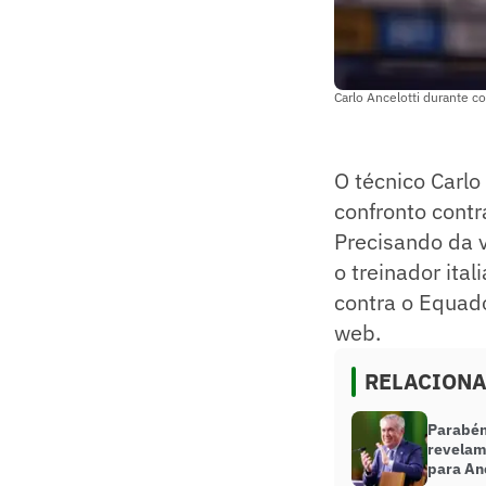
Carlo Ancelotti durante c
O técnico Carl
confronto contr
Precisando da v
o treinador ita
contra o Equado
web.
RELACION
Parabén
revelam
para Anc