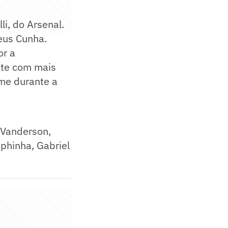
li, do Arsenal.
eus Cunha.
or a
nte com mais
ime durante a
 Vanderson,
phinha, Gabriel