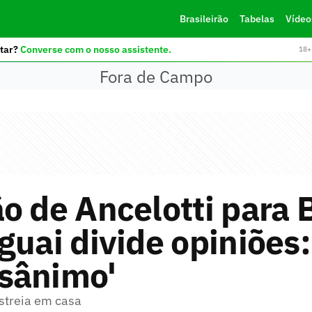
Brasileirão
Tabelas
Vídeo
tar?
Converse com o nosso assistente.
18+ 
Fora de Campo
o de Ancelotti para B
guai divide opiniões:
sânimo'
estreia em casa