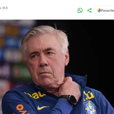
o (RJ)
Favorit