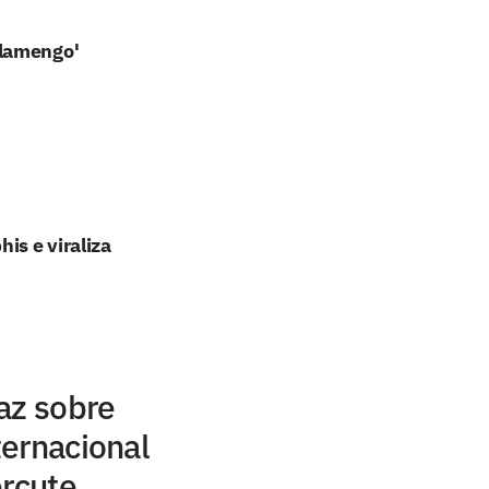
Flamengo'
u
is e viraliza
az sobre
ernacional
ercute