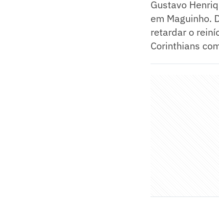
Gustavo Henriqu
em Maguinho. D
retardar o rein
Corinthians co