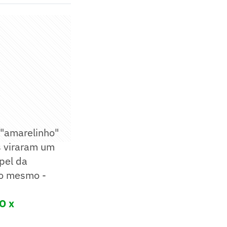
 "amarelinho"
s viraram um
pel da
so mesmo -
GO x