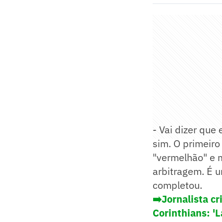
- Vai dizer que
sim. O primeir
"vermelhão" e 
arbitragem. É 
completou.
➡️Jornalista cr
Corinthians: '