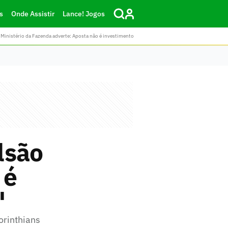
s
Onde Assistir
Lance! Jogos
Ministério da Fazenda adverte: Aposta não é investimento
lsão
 é
'
orinthians