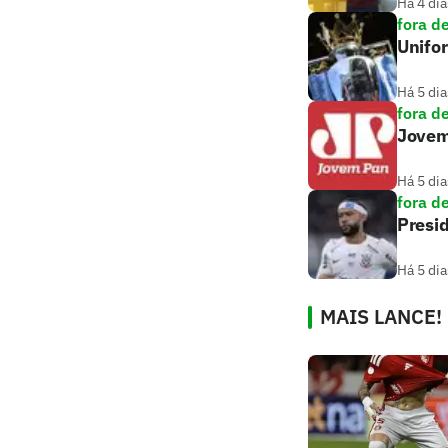
Há 4 dia
fora d
Unifo
Há 5 dia
fora d
Jovem
Há 5 dia
fora d
Presid
Há 5 dia
MAIS LANCE!