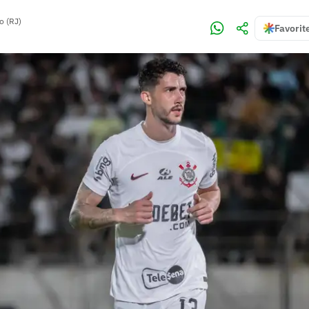
o (RJ)
Favorit