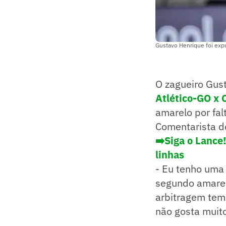
Gustavo Henrique foi exp
O zagueiro Gus
Atlético-GO x 
amarelo por fal
Comentarista do
➡️Siga o Lance
linhas
- Eu tenho uma 
segundo amarel
arbitragem tem
não gosta muito