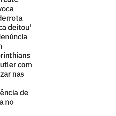
voca
derrota
ca deitou'
denúncia
m
rinthians
utler com
izar nas
ência de
ta no