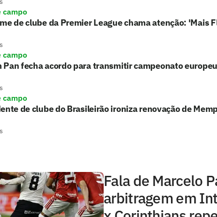
s
e campo
rme de clube da Premier League chama atenção: 'Mais 
s
e campo
 Pan fecha acordo para transmitir campeonato europe
s
e campo
ente de clube do Brasileirão ironiza renovação de Memph
s
Fala de Marcelo P
arbitragem em Int
x Corinthians rep