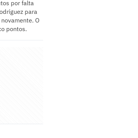
os por falta
odríguez para
do novamente. O
co pontos.