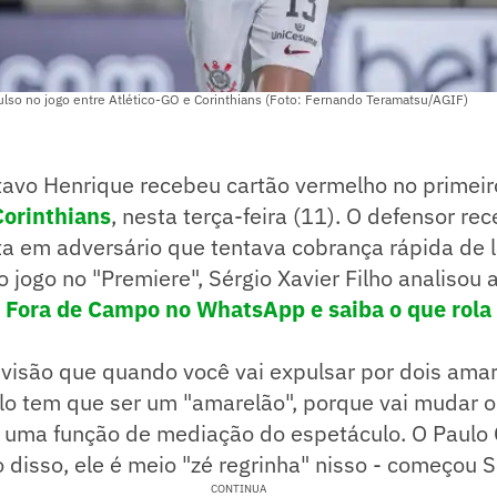
ulso no jogo entre Atlético-GO e Corinthians (Foto: Fernando Teramatsu/AGIF)
tavo Henrique recebeu cartão vermelho no primei
Corinthians
, nesta terça-feira (11). O defensor r
ta em adversário que tentava cobrança rápida de l
 jogo no "Premiere", Sérgio Xavier Filho analisou 
! Fora de Campo no WhatsApp e saiba o que rola 
visão que quando você vai expulsar por dois amar
o tem que ser um "amarelão", porque vai mudar o 
 uma função de mediação do espetáculo. O Paulo 
 disso, ele é meio "zé regrinha" nisso - começou S
CONTINUA