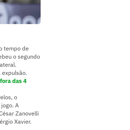
ro tempo de
ecebeu o segundo
ateral.
a expulsão.
fora das 4
elos, o
jogo. A
César Zanovelli
érgio Xavier.