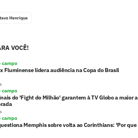
tavo Henrique
RA VOCÊ!
e campo
x Fluminense lidera audiência na Copa do Brasil
s
e campo
nais do 'Fight do Milhão' garantem à TV Globo a maior 
rada
s
e campo
uestiona Memphis sobre volta ao Corinthians: 'Por que 