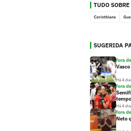
TUDO SOBRE
Corinthians
Gus
SUGERIDA PA
fora d
Vasco 
Há 4 dia
fora d
Semifi
tempo
Há 4 dia
fora d
Neto q