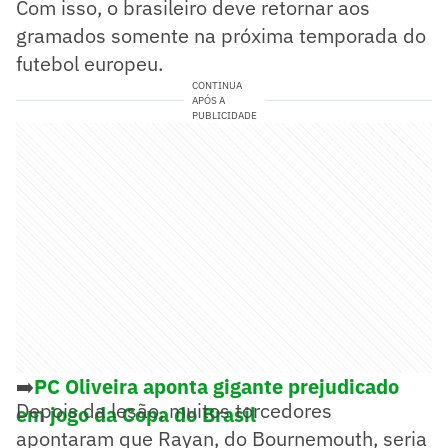
Com isso, o brasileiro deve retornar aos
gramados somente na próxima temporada do
futebol europeu.
CONTINUA
APÓS A
PUBLICIDADE
➡️
PC Oliveira aponta gigante prejudicado
Depois da lesão, muitos torcedores
em jogo da Copa do Brasil
apontaram que Rayan, do Bournemouth, seria