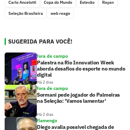
Carlo Ancelotti
Copa do Mundo
Estevão
Rayan
Seleção Brasileira
web reage
SUGERIDA PARA VOCÊ!
fora de campo
Palestra na Rio Innovation Week
aborda desafios do esporte no mundo
digital
Há 2 dias
fora de campo
Sormani pede jogador do Palmeiras
na Seleção: 'Vamos lamentar'
Há 2 dias
flamengo
Diego avalia possível chegada de