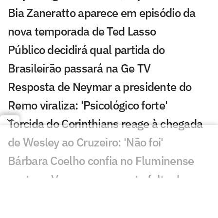
Bia Zaneratto aparece em episódio da
nova temporada de Ted Lasso
Público decidirá qual partida do
Brasileirão passará na Ge TV
Resposta de Neymar a presidente do
Remo viraliza: 'Psicológico forte'
Torcida do Corinthians reage à chegada
de Wesley ao Cruzeiro: 'Não foi'
Bárbara Coelho confia no Fluminense
contra o Vasco, mas aponta falta de
coragem
'Vagabundeando': Neymar provoca