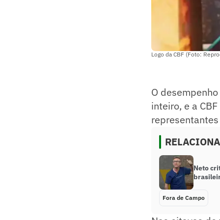
Logo da CBF (Foto: Repr
O desempenho d
inteiro, e a CB
representantes 
RELACION
Neto cri
brasilei
Fora de Campo