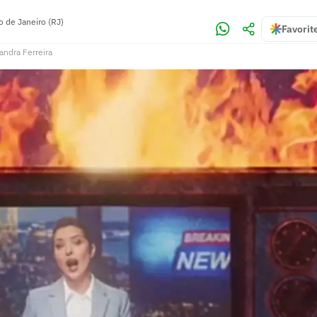
o de Janeiro (RJ)
Favorit
andra Ferreira