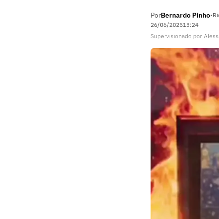
Por
Bernardo Pinho
•
Ri
26/06/2025
13:24
Supervisionado
por
Aless