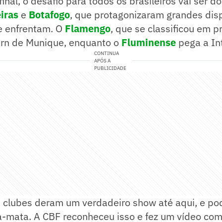
inal, o desafio para todos os brasileiros vai ser d
iras
e
Botafogo
, que protagonizaram grandes dis
e enfrentam. O
Flamengo
, que se classificou em p
ern de Munique, enquanto o
F
luminense
pega a Int
CONTINUA
APÓS A
PUBLICIDADE
s clubes deram um verdadeiro show até aqui, e p
ta-mata. A CBF reconheceu isso e fez um vídeo co