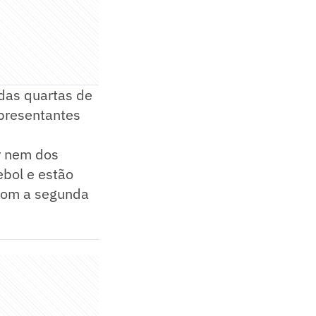
 das quartas de
epresentantes
r nem dos
tebol e estão
 com a segunda