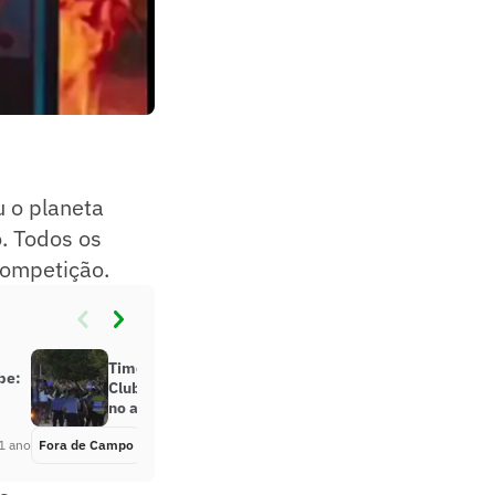
 o planeta
o. Todos os
competição.
Time eliminado do Mundial de
be:
Clubes é recebido com protestos
no aeroporto
1 ano
Fora de Campo
Há 1 ano