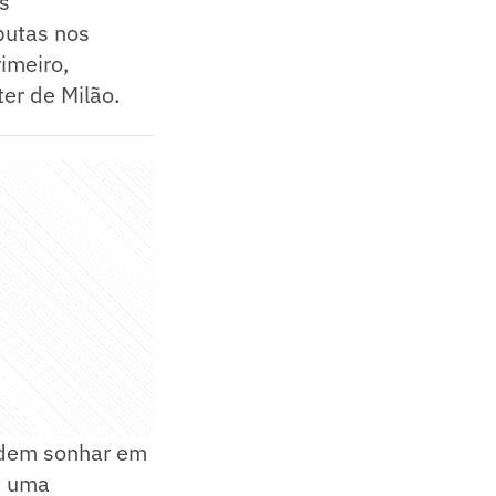
os
putas nos
rimeiro,
er de Milão.
odem sonhar em
m uma