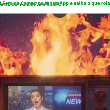
e! Fora de Campo no WhatsApp e saiba o que rola
resto do mundo. Veja abaixo.