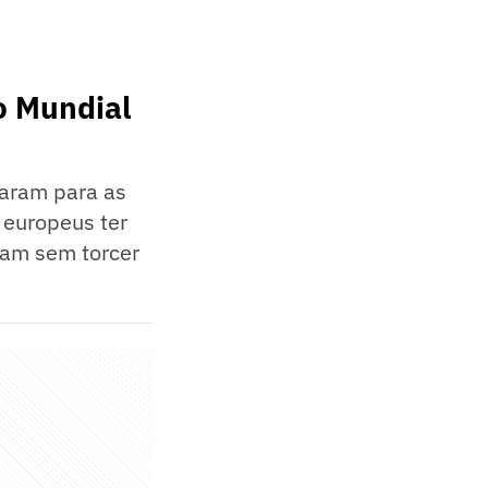
no Mundial
çaram para as
 europeus ter
uam sem torcer