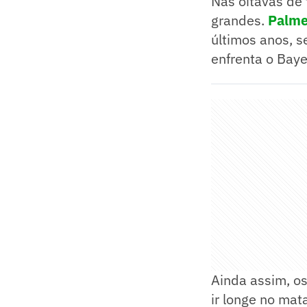
Nas oitavas de f
grandes.
Palme
últimos anos, s
enfrenta o Bay
Ainda assim, o
ir longe no ma