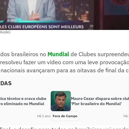
odução)
os brasileiros no
Mundial
de Clubes surpreendeu
F resolveu fazer um vídeo com uma leve provocaçã
nacionais avançaram para as oitavas de final da 
ADAS
tica técnico e crava clube
Mauro Cezar dispara sobre clu
ro eliminado no Mundial
‘Pior brasileiro do Mundial’
Há 1 ano
Fora de Campo
Há 