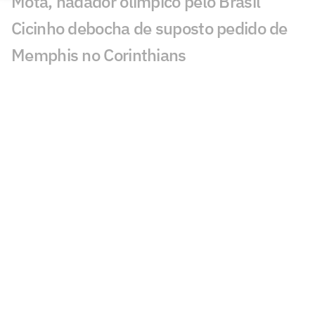
Mota, nadador olímpico pelo Brasil
Cicinho debocha de suposto pedido de
Memphis no Corinthians
Publicação de Arrascaeta agita
torcedores do Flamengo: 'Vamos'
Ex-Fluminense dispara sobre Zubeldía:
'Não tenho simpatia'
PVC detona nota do Flamengo sobre o
VAR: 'Não é sobre'
Neymar critica parte da imprensa: 'Vai
adoecer os jogadores'
Pai de Neymar analisa fala de Cuca: