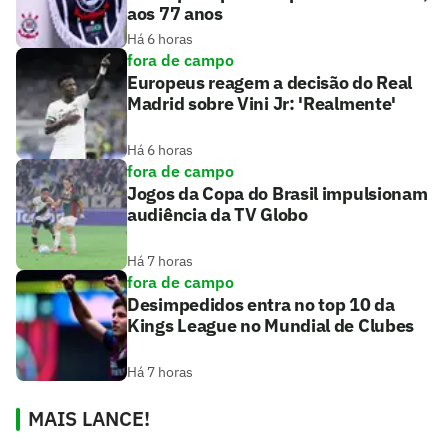
aos 77 anos
Há 6 horas
fora de campo
Europeus reagem a decisão do Real
Madrid sobre Vini Jr: 'Realmente'
Há 6 horas
fora de campo
Jogos da Copa do Brasil impulsionam
audiência da TV Globo
Há 7 horas
fora de campo
Desimpedidos entra no top 10 da
Kings League no Mundial de Clubes
Há 7 horas
MAIS LANCE!