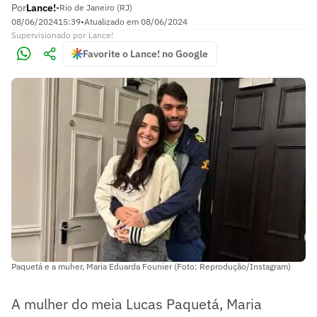
Por
Lance!
•
Rio de Janeiro (RJ)
08/06/2024
15:39
•
Atualizado em
08/06/2024
Supervisionado
por
Lance!
Favorite o Lance! no Google
Paquetá e a muher, Maria Eduarda Founier (Foto: Reprodução/Instagram)
A mulher do meia Lucas Paquetá, Maria