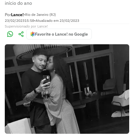
início do ano
Por
Lance!
•
Rio de Janeiro (RJ)
23/02/2023
15:58
•
Atualizado em
23/02/2023
Supervisionado
por
Lance!
Favorite o Lance! no Google