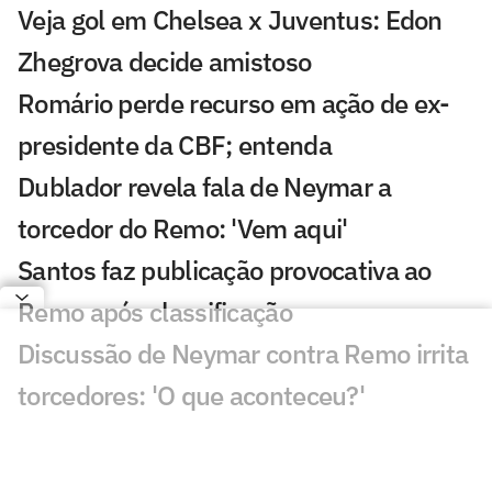
Veja gol em Chelsea x Juventus: Edon
Zhegrova decide amistoso
Romário perde recurso em ação de ex-
presidente da CBF; entenda
Dublador revela fala de Neymar a
torcedor do Remo: 'Vem aqui'
Santos faz publicação provocativa ao
Remo após classificação
Discussão de Neymar contra Remo irrita
torcedores: 'O que aconteceu?'
Roberto Carlos se declara a rival do
Palmeiras após polêmica