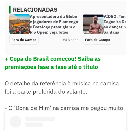
RELACIONADAS
Apresentadora da Globo
VÍDEO: Tem m
e jogadores de Flamengo
Zagueiro Dedé
e Botafogo prestigiam o
ao dançar hit 
Rio Open; veja fotos
Santana
Fora de Campo
Há 3 anos
Fora de Campo
+ Copa do Brasil começou! Saiba as
premiações fase a fase até o título
O detalhe da referência à música na camisa
foi a parte preferida do volante.
- O 'Dona de Mim' na camisa me pegou muito
(risos) - comentou Yuri.