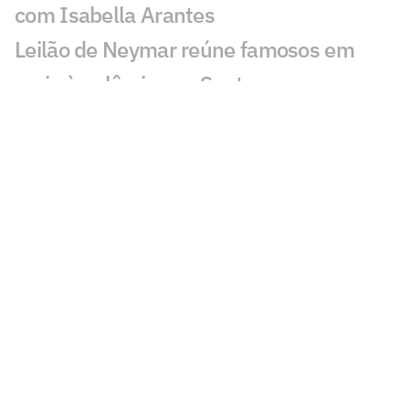
com Isabella Arantes
Leilão de Neymar reúne famosos em
meio à polêmica no Santos
Incêndio destrói apartamento de Kayky
Mota, nadador olímpico pelo Brasil
Cicinho debocha de suposto pedido de
Memphis no Corinthians
Publicação de Arrascaeta agita
torcedores do Flamengo: 'Vamos'
Ex-Fluminense dispara sobre Zubeldía:
'Não tenho simpatia'
PVC detona nota do Flamengo sobre o