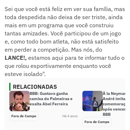
Sei que você está feliz em ver sua família, mas
toda despedida não deixa de ser triste, ainda
mais em um programa que você construiu
tantas amizades. Você participou de um jogo
e, como todo bom atleta, não está satisfeito
em perder a competição. Mas nós, do
LANCE!,
estamos aqui para te informar tudo o
que rolou esportivamente enquanto você
esteve isolado".
RELACIONADAS
BBB: Gustavo ganha
À la Neymar: 
camisa do Palmeiras e
André imita
exalta Abel Ferreira
comemoração 
após vencer p
BBB
Fora de Campo
Há 4 anos
Fora de Campo