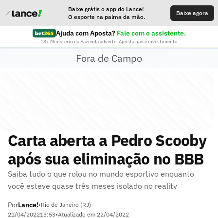
Baixe grátis o app do Lance!
Baixe agora
O esporte na palma da mão.
Ajuda com Aposta?
Fale com o assistente.
18+ Ministério da Fazenda adverte: Aposta não é investimento
Fora de Campo
Carta aberta a Pedro Scooby
após sua eliminação no BBB
Saiba tudo o que rolou no mundo esportivo enquanto
você esteve quase três meses isolado no reality
Por
Lance!
•
Rio de Janeiro (RJ)
21/04/2022
13:53
•
Atualizado em
22/04/2022