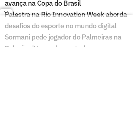
avança na Copa do Brasil
Palestra na Rio Innovation Week aborda
desafios do esporte no mundo digital
Sormani pede jogador do Palmeiras na
Seleção: 'Vamos lamentar'
Diego avalia possível chegada de
Almada ao Flamengo: 'Excelente'
Maestro Júnior critica José Boto, do
Flamengo: 'Quero ver resultados'
Gabriel Medina anuncia perda de filho
com Isabella Arantes
Leilão de Neymar reúne famosos em