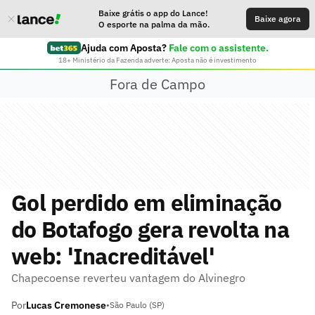
Baixe grátis o app do Lance!
Baixe agora
O esporte na palma da mão.
Ajuda com Aposta?
Fale com o assistente.
18+ Ministério da Fazenda adverte: Aposta não é investimento
Fora de Campo
Gol perdido em eliminação
do Botafogo gera revolta na
web: 'Inacreditável'
Chapecoense reverteu vantagem do Alvinegro
Por
Lucas Cremonese
•
São Paulo (SP)