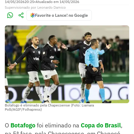
14/05/2026
20:25
•
Atualizado em
14/05/2026
Supervisionado
por
Leonardo Damico
Favorite o Lance! no Google
Botafogo é eliminado pela Chapecoense (Foto: Liamara
Polli/AGIF/Folhapress)
O
Botafogo
foi eliminado na
Copa do Brasil
,
na 5ª fase, pela Chapecoense, em Chapecó.