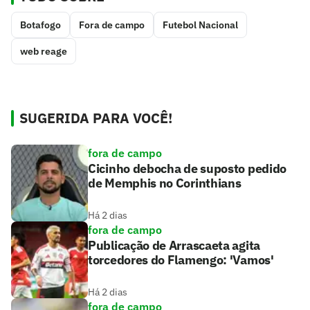
Botafogo
Fora de campo
Futebol Nacional
web reage
SUGERIDA PARA VOCÊ!
fora de campo
Cicinho debocha de suposto pedido
de Memphis no Corinthians
Há 2 dias
fora de campo
Publicação de Arrascaeta agita
torcedores do Flamengo: 'Vamos'
Há 2 dias
fora de campo