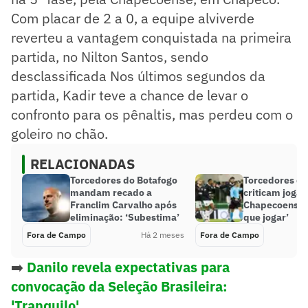
Com placar de 2 a 0, a equipe alviverde
reverteu a vantagem conquistada na primeira
partida, no Nilton Santos, sendo
desclassificada Nos últimos segundos da
partida, Kadir teve a chance de levar o
confronto para os pênaltis, mas perdeu com o
goleiro no chão.
RELACIONADAS
Torcedores do Botafogo
Torcedores do
mandam recado a
criticam jogad
Franclim Carvalho após
Chapecoense:
eliminação: ‘Subestima’
que jogar’
Fora de Campo
Há 2 meses
Fora de Campo
➡️
Danilo revela expectativas para
convocação da Seleção Brasileira:
'Tranquilo'