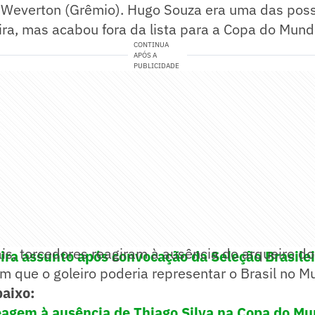
 Weverton (Grêmio). Hugo Souza era uma das poss
ira, mas acabou fora da lista para a Copa do Mund
CONTINUA
APÓS A
PUBLICIDADE
is, torcedores reagiram à ausência do arqueiro do
vira assunto após convocação da Seleção Brasile
m que o goleiro poderia representar o Brasil no M
aixo:
reagem à ausência de Thiago Silva na Copa do M