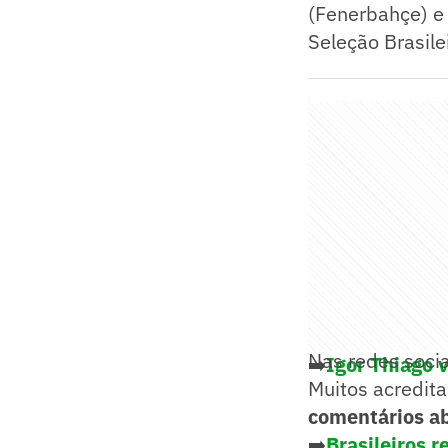
(Fenerbahçe) e
Seleção Brasile
Nas redes socia
➡️
Igor Thiago 
Muitos acredita
comentários ab
➡️
Brasileiros 