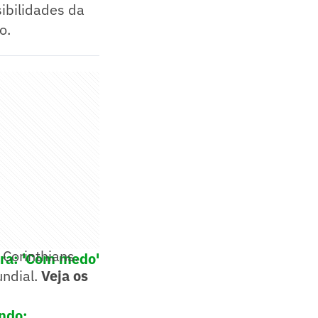
ibilidades da
o.
 Corinthians.
ira: 'Com medo'
undial.
Veja os
undo: