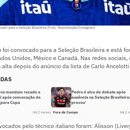
cado para a Seleção Brasileira (Foto: Reprodução/Instagram)
foi convocado para a Seleção Brasileira e está f
dos Unidos, México e Canadá. Nas redes sociais,
m alta depois do anúncio da lista de Carlo Ancelotti
ADAS
iros mandam recado a
Pedro é alvo de debate após
ti após convocação da
ausência na Seleção Brasileira:
 para Copa
provou’
Há 2 meses
Fora de Campo
Há 2 
vocados pelo técnico italiano foram: Alisson (Live