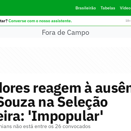
Brasileirão
Tabelas
Vídeo
tar?
Converse com o nosso assistente.
18+ 
Fora de Campo
dores reagem à ausên
Souza na Seleção
eira: 'Impopular'
thians não está entre os 26 convocados