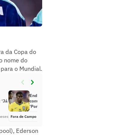
ora da Copa do
 o nome do
 para o Mundial.
Endrick agita debate após
 ‘Já
convocação da Seleção Brasileira:
‘Por favor’
meses
Fora de Campo
Há 2 meses
rpool), Ederson