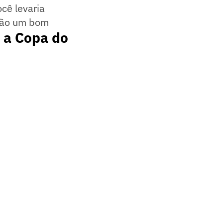
cê levaria
arão um bom
a a Copa do