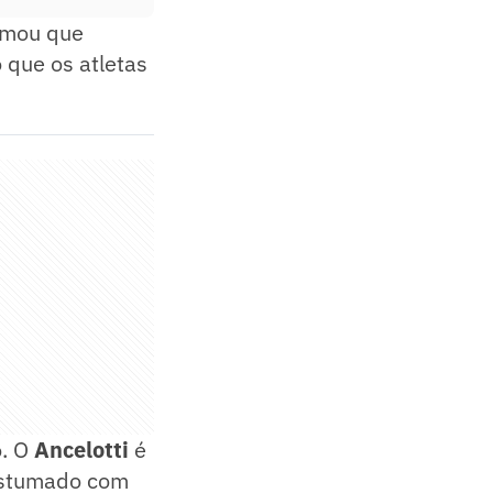
irmou que
 que os atletas
o. O
Ancelotti
é
costumado com