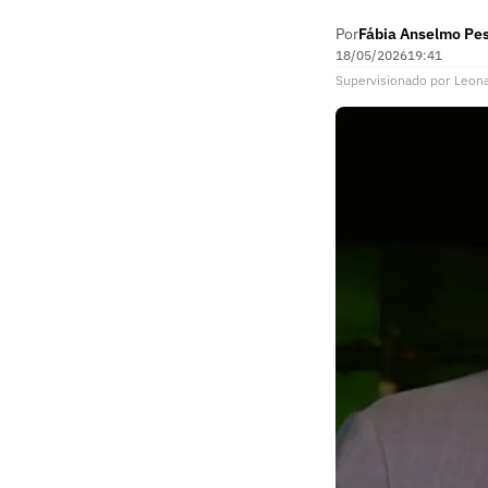
Por
Fábia Anselmo Pe
18/05/2026
19:41
Supervisionado
por
Leon