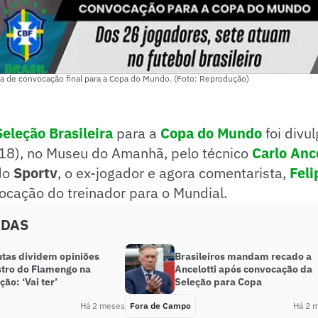
ta de convocação final para a Copa do Mundo. (Foto: Reprodução)
Seleção Brasileira
para a
Copa do Mundo
foi divu
(18), no Museu do Amanhã, pelo técnico
Carlo Anc
do
Sportv
, o ex-jogador e agora comentarista,
Feli
ocação do treinador para o Mundial.
ADAS
utas dividem opiniões
Brasileiros mandam recado a
stro do Flamengo na
Ancelotti após convocação da
ão: ‘Vai ter’
Seleção para Copa
Há 2 meses
Fora de Campo
Há 2 