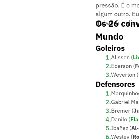
pressão. É o mo
algum outro. Eu
Os 26 conv
trabalho — dis
Mundo
Goleiros
1
.
Alisson (
Li
2
.
Ederson (
F
3
.
Weverton (
Defensores
1
.
Marquinhos
2
.
Gabriel Ma
3
.
Bremer (
J
4
.
Danilo (
Fl
5
.
Ibañez (
Al-
6
.
Wesley (
R