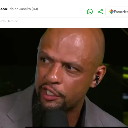
ssoa
•
Rio de Janeiro (RJ)
Favorit
ardo Damico