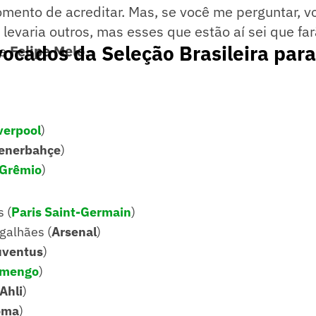
mento de acreditar. Mas, se você me perguntar, vo
 levaria outros, mas esses que estão aí sei que f
ocados da Seleção Brasileira par
se
Felipe Melo
.
verpool
)
enerbahçe
)
Grêmio
)
 (
Paris Saint-Germain
)
galhães (
Arsenal
)
uventus
)
amengo
)
Ahli
)
oma
)