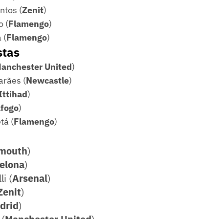
ntos (
Zenit
)
o (
Flamengo
)
 (
Flamengo
)
stas
anchester United
)
rães (
Newcastle
)
Ittihad
)
fogo
)
tá (
Flamengo
)
mouth
)
elona
)
li (
Arsenal
)
Zenit
)
drid
)