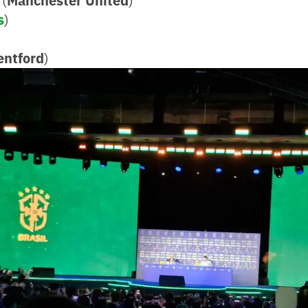
(
Manchester United
)
s
)
entford
)