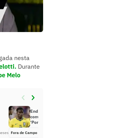
lgada nesta
elotti.
Durante
pe Melo
Endrick agita debate após
convocação da Seleção Brasileira:
‘Por favor’
meses
Fora de Campo
Há 2 meses