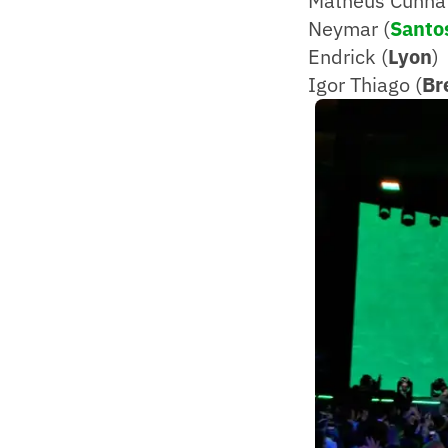
Matheus Cunha 
Neymar (
Santo
Endrick (
Lyon
)
Igor Thiago (
Br