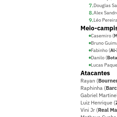
7
.
Douglas Sa
8
.
Alex Sandr
9
.
Léo Pereira
Meio-campi
Casemiro (
M
Bruno Guima
Fabinho (
Al-
Danilo (
Bota
Lucas Paque
Atacantes
Rayan (
Bourne
Raphinha (
Barc
Gabriel Martinel
Luiz Henrique (
Vini Jr (
Real Ma