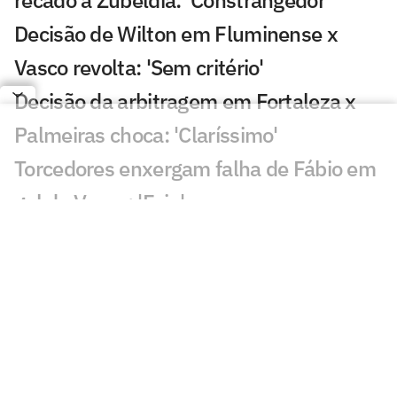
recado a Zubeldía: 'Constrangedor'
Decisão de Wilton em Fluminense x
Vasco revolta: 'Sem critério'
Decisão da arbitragem em Fortaleza x
Palmeiras choca: 'Claríssimo'
Torcedores enxergam falha de Fábio em
gol do Vasco: 'Feia'
Golaço de Brenner em Fluminense x
Vasco assusta torcedores: 'Lei do ex'
Veja gols em Fluminense x Vasco: Puma
garante classificação do cruz-maltino
Situação inusitada em Fluminense x