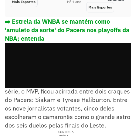
Mais Esportes
Há 1 ano
Mais Esportes
➡️ Estrela da WNBA se mantém como
'amuleto da sorte' do Pacers nos playoffs da
NBA; entenda
A votação para definir o melhor jogador da
série, o MVP, ficou acirrada entre dois craques
do Pacers: Siakam e Tyrese Haliburton. Entre
os nove jornalistas votantes, cinco deles
escolheram o camaronês como o grande astro
dos seis duelos pelas finais do Leste.
CONTINUA