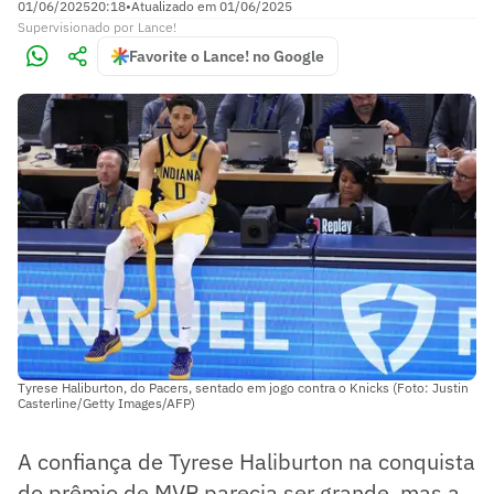
01/06/2025
20:18
•
Atualizado em
01/06/2025
Supervisionado
por
Lance!
Favorite o Lance! no Google
Tyrese Haliburton, do Pacers, sentado em jogo contra o Knicks (Foto: Justin
Casterline/Getty Images/AFP)
A confiança de Tyrese Haliburton na conquista
do prêmio de MVP parecia ser grande, mas a