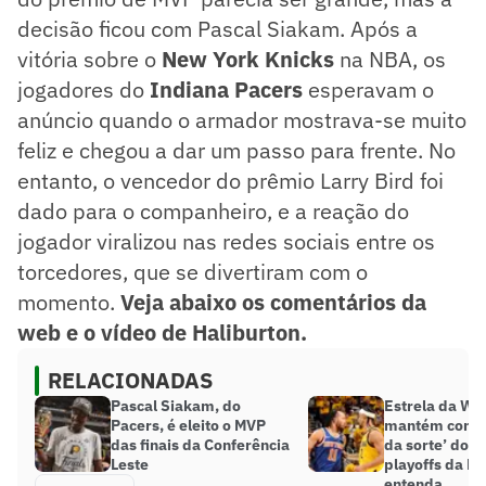
decisão ficou com Pascal Siakam. Após a
vitória sobre o
New York Knicks
na NBA, os
jogadores do
Indiana Pacers
esperavam o
anúncio quando o armador mostrava-se muito
feliz e chegou a dar um passo para frente. No
entanto, o vencedor do prêmio Larry Bird foi
dado para o companheiro, e a reação do
jogador viralizou nas redes sociais entre os
torcedores, que se divertiram com o
momento.
Veja abaixo os comentários da
web e o vídeo de Haliburton.
RELACIONADAS
Pascal Siakam, do
Estrela da W
Pacers, é eleito o MVP
mantém como 
das finais da Conferência
da sorte’ do P
Leste
playoffs da N
entenda