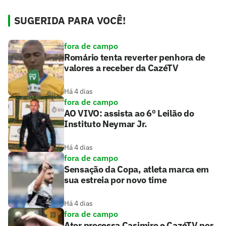
SUGERIDA PARA VOCÊ!
fora de campo
Romário tenta reverter penhora de
valores a receber da CazéTV
Há 4 dias
fora de campo
AO VIVO: assista ao 6º Leilão do
Instituto Neymar Jr.
Há 4 dias
fora de campo
Sensação da Copa, atleta marca em
sua estreia por novo time
Há 4 dias
fora de campo
Ator processa Casimiro e CazéTV por