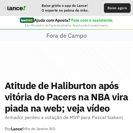
Baixe grátis o app do Lance!
Baixe agora
O esporte na palma da mão.
Ajuda com Aposta?
Fale com o assistente.
18+ Ministério da Fazenda adverte: Aposta não é investimento
Fora de Campo
Atitude de Haliburton após
vitória do Pacers na NBA vira
piada na web; veja vídeo
Armador perdeu a votação de MVP para Pascal Siakam
Por
Lance!
•
Rio de Janeiro (RJ)