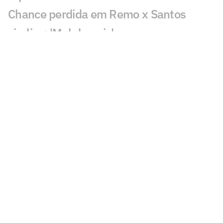
Chance perdida em Remo x Santos
viraliza: 'Mal demais'
Decisão de Cuca sobre Neymar em
Remo x Santos viraliza: 'Parabéns'
Gol perdido em Juventude x Atlético-
MG causa revolta: 'Vergonha'
Fluminense x Vasco: IA aponta quem
avança na Copa do Brasil
Palestra na Rio Innovation Week aborda
desafios do esporte no mundo digital
Sormani pede jogador do Palmeiras na
Seleção: 'Vamos lamentar'