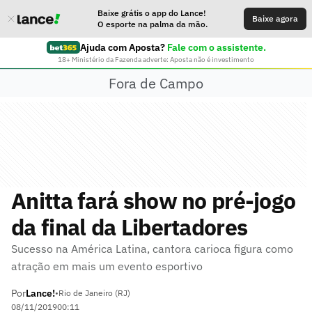
Baixe grátis o app do Lance!
Baixe agora
O esporte na palma da mão.
Ajuda com Aposta?
Fale com o assistente.
18+ Ministério da Fazenda adverte: Aposta não é investimento
Fora de Campo
Anitta fará show no pré-jogo
da final da Libertadores
Sucesso na América Latina, cantora carioca figura como
atração em mais um evento esportivo
Por
Lance!
•
Rio de Janeiro (RJ)
08/11/2019
00:11