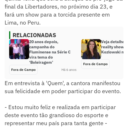
final da Libertadores, no próximo dia 23, e
fará um show para a torcida presente em
Lima, no Peru.
RELACIONADAS
20 anos depois,
Veja detalhes
campanha do
reality show 
Fluminense na Série C
Kozlowski no
vira tema do
‘Boleiragem’
Fora de Campo
Fora de Campo
Há 6 anos
Em entrevista à 'Quem', a cantora manifestou
sua felicidade em poder participar do evento.
- Estou muito feliz e realizada em participar
deste evento tão grandioso do esporte e
representar meu país para tanta gente -