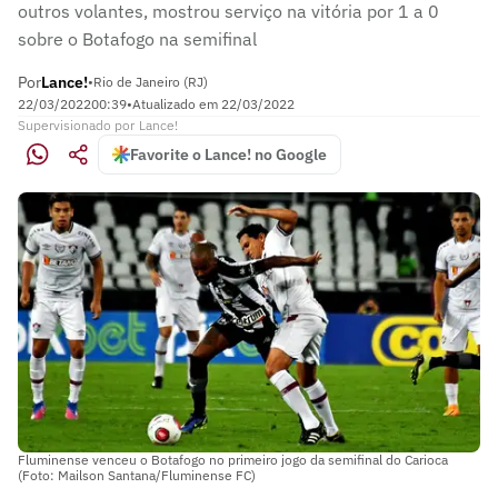
outros volantes, mostrou serviço na vitória por 1 a 0
sobre o Botafogo na semifinal
Por
Lance!
•
Rio de Janeiro (RJ)
22/03/2022
00:39
•
Atualizado em
22/03/2022
Supervisionado
por
Lance!
Favorite o Lance! no Google
Fluminense venceu o Botafogo no primeiro jogo da semifinal do Carioca
(Foto: Mailson Santana/Fluminense FC)