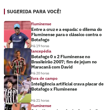
SUGERIDA PARA VOCÊ!
fluminense
Entre a cruz e a espada: o dilema do
Fluminense para o clássico contra o
Botafogo
Há 19 horas
lancepédia
Botafogo 0 x 2 Fluminense no
Brasileirão 2007; fim de jejum no
Maracanã com David
Há 20 horas
fora de campo
Inteligência artificial crava placar de
Botafogo x Fluminense
Há 21 horas
fluminense