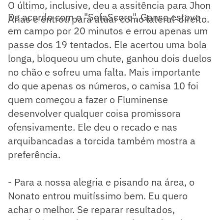
O último, inclusive, deu a assitência para Jhon
De acordo com o "SofaScore", Ganso esteve
Arias e entrou para atuar como lateral-direito.
em campo por 20 minutos e errou apenas um
passe dos 19 tentados. Ele acertou uma bola
longa, bloqueou um chute, ganhou dois duelos
no chão e sofreu uma falta. Mais importante
do que apenas os números, o camisa 10 foi
quem começou a fazer o Fluminense
desenvolver qualquer coisa promissora
ofensivamente. Ele deu o recado e nas
arquibancadas a torcida também mostra a
preferência.
- Para a nossa alegria e pisando na área, o
Nonato entrou muitíssimo bem. Eu quero
achar o melhor. Se reparar resultados,