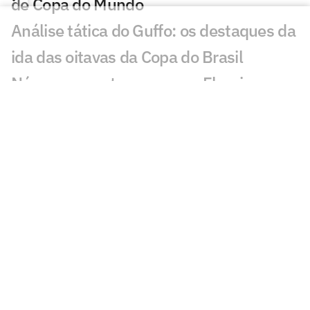
de Copa do Mundo
Análise tática do Guffo: os destaques da
ida das oitavas da Copa do Brasil
Números mostram como o Fluminense
utiliza menos a base com Zubeldía
Fluminense recupera Jemmes, mas
segue sem Thiago Silva e Freytes contra
o Vasco
Fluminense iguala sequência negativa
após 34 anos
Fluminense sofre com baixa eficiência e
segue sem vencer pós-Copa