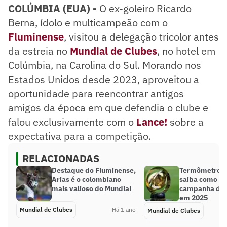
COLÚMBIA (EUA) -
O ex-goleiro Ricardo
Berna, ídolo e multicampeão com o
Fluminense
, visitou a delegação tricolor antes
da estreia no
Mundial de Clubes
, no hotel em
Colúmbia, na Carolina do Sul. Morando nos
Estados Unidos desde 2023, aproveitou a
oportunidade para reencontrar antigos
amigos da época em que defendia o clube e
falou exclusivamente com o
Lance!
sobre a
expectativa para a competição.
RELACIONADAS
Destaque do Fluminense,
Termômetro d
Arias é o colombiano
saiba como foi
mais valioso do Mundial
campanha de 
em 2025
Mundial de Clubes
Há 1 ano
Mundial de Clubes