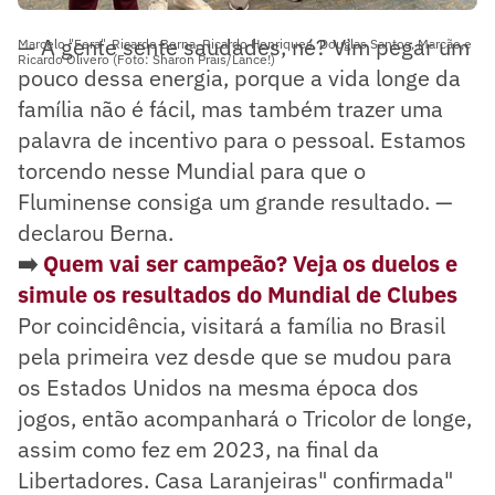
— A gente sente saudades, né? Vim pegar um
Marcelo "Fera", Ricardo Berna, Ricardo Henriques, Douglas Santos, Marcão,e
Ricardo Olivero (Foto: Sharon Prais/Lance!)
pouco dessa energia, porque a vida longe da
família não é fácil, mas também trazer uma
palavra de incentivo para o pessoal. Estamos
torcendo nesse Mundial para que o
Fluminense consiga um grande resultado. —
declarou Berna.
➡️
Quem vai ser campeão? Veja os duelos e
simule os resultados do Mundial de Clubes
Por coincidência, visitará a família no Brasil
pela primeira vez desde que se mudou para
os Estados Unidos na mesma época dos
jogos, então acompanhará o Tricolor de longe,
assim como fez em 2023, na final da
Libertadores.
Casa Laranjeiras" confirmada"