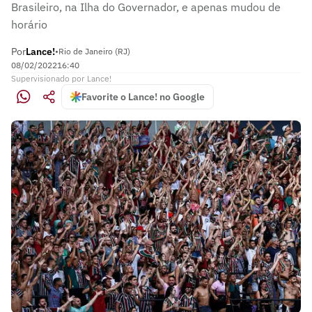
Brasileiro, na Ilha do Governador, e apenas mudou de
horário
Por
Lance!
•
Rio de Janeiro (RJ)
08/02/2022
16:40
Supervisionado
por
Lance!
Favorite o Lance! no Google