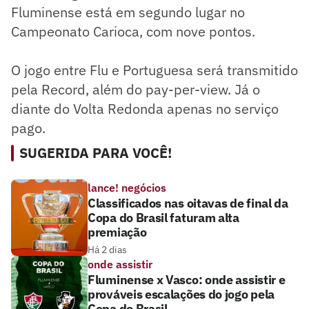
Fluminense está em segundo lugar no
Campeonato Carioca, com nove pontos.
O jogo entre Flu e Portuguesa será transmitido
pela Record, além do pay-per-view. Já o
diante do Volta Redonda apenas no serviço
pago.
SUGERIDA PARA VOCÊ!
lance! negócios
Classificados nas oitavas de final da
Copa do Brasil faturam alta
premiação
Há 2 dias
onde assistir
Fluminense x Vasco: onde assistir e
prováveis escalações do jogo pela
Copa do Brasil