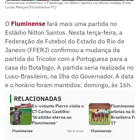
Fluminense enfrentou o Flamengo no Nilton Santos na última rodada (Foto:
Lucas Merçon/Fluminense FC)
O
Fluminense
fará mais uma partida no
Estádio Nilton Santos. Nesta terça-feira, a
Federação de Futebol do Estado do Rio de
Janeiro (FFERJ) confirmou a mudança da
partida do Tricolor com a Portuguesa para a
casa do Botafogo. A partida seria realizada no
Luso-Brasileiro, na Ilha do Governador. A data
e o horário foram mantidos: domingo, às 16h.
RELACIONADAS
Ex-volante Pierre visita o
Fluminense te
CT Carlos Castilho:
atletas na Sel
‘Gratidão eterna ao
Brasileira Fe
Fluminense’
17
Fluminense
Há 4 anos
Fluminense