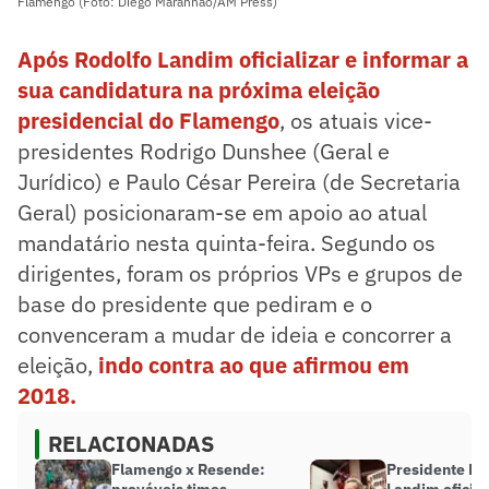
Flamengo (Foto: Diego Maranhao/AM Press)
Após Rodolfo Landim oficializar e informar a
sua candidatura na próxima eleição
presidencial do Flamengo
, os atuais vice-
presidentes Rodrigo Dunshee (Geral e
Jurídico) e Paulo César Pereira (de Secretaria
Geral) posicionaram-se em apoio ao atual
mandatário nesta quinta-feira. Segundo os
dirigentes, foram os próprios VPs e grupos de
base do presidente que pediram e o
convenceram a mudar de ideia e concorrer a
eleição,
indo contra ao que afirmou em
2018.
RELACIONADAS
Flamengo x Resende:
Presidente Ro
prováveis times,
Landim oficial