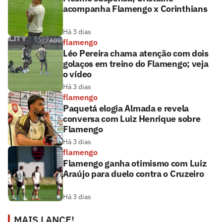
acompanha Flamengo x Corinthians
Há 3 dias
flamengo
Léo Pereira chama atenção com dois
golaços em treino do Flamengo; veja
o vídeo
Há 3 dias
flamengo
Paquetá elogia Almada e revela
conversa com Luiz Henrique sobre
Flamengo
Há 3 dias
flamengo
Flamengo ganha otimismo com Luiz
Araújo para duelo contra o Cruzeiro
Há 3 dias
MAIS LANCE!