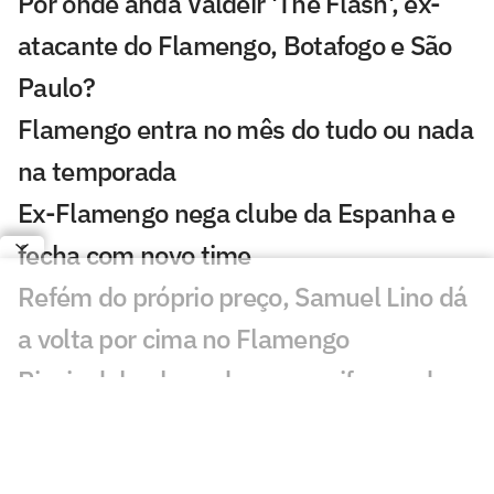
Por onde anda Valdeir 'The Flash', ex-
atacante do Flamengo, Botafogo e São
Paulo?
Flamengo entra no mês do tudo ou nada
na temporada
Ex-Flamengo nega clube da Espanha e
fecha com novo time
Refém do próprio preço, Samuel Lino dá
a volta por cima no Flamengo
Rivais debocham de novo uniforme do
Flamengo: 'Fusão'
Adversários na Libertadores, Flamengo