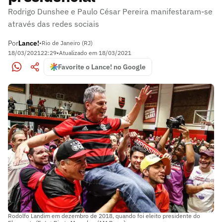
Rodrigo Dunshee e Paulo César Pereira manifestaram-se
através das redes sociais
Por
Lance!
•
Rio de Janeiro (RJ)
18/03/2021
22:29
•
Atualizado em
18/03/2021
Favorite o Lance! no Google
Rodolfo Landim em dezembro de 2018, quando foi eleito presidente do