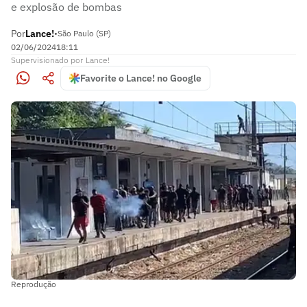
e explosão de bombas
Por
Lance!
•
São Paulo (SP)
02/06/2024
18:11
Supervisionado
por
Lance!
Favorite o Lance! no Google
Reprodução