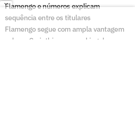
Flamengo e números explicam
sequência entre os titulares
Flamengo segue com ampla vantagem
sobre o Corinthians no ranking de
torcidas
Por onde anda Valdeir 'The Flash', ex-
atacante do Flamengo, Botafogo e São
Paulo?
Flamengo entra no mês do tudo ou nada
na temporada
Ex-Flamengo nega clube da Espanha e
fecha com novo time