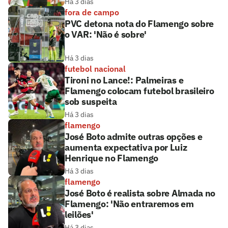
Há 3 dias
fora de campo
PVC detona nota do Flamengo sobre
o VAR: 'Não é sobre'
Há 3 dias
futebol nacional
Tironi no Lance!: Palmeiras e
Flamengo colocam futebol brasileiro
sob suspeita
Há 3 dias
flamengo
José Boto admite outras opções e
aumenta expectativa por Luiz
Henrique no Flamengo
Há 3 dias
flamengo
José Boto é realista sobre Almada no
Flamengo: 'Não entraremos em
leilões'
Há 3 dias