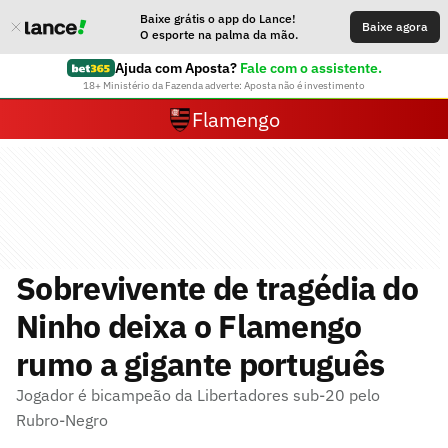
Baixe grátis o app do Lance!
Baixe agora
O esporte na palma da mão.
Ajuda com Aposta?
Fale com o assistente.
18+ Ministério da Fazenda adverte: Aposta não é investimento
Flamengo
Sobrevivente de tragédia do
Ninho deixa o Flamengo
rumo a gigante português
Jogador é bicampeão da Libertadores sub-20 pelo
Rubro-Negro