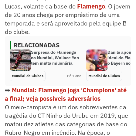
Lucas, volante da base do
Flamengo
. O jovem
de 20 anos chega por empréstimo de uma
temporada e será aproveitado pela equipe B
do clube.
RELACIONADAS
Surpresa do Flamengo
Danilo aponta
no Mundial, Wallace Yan
ideal do Flam
tem multa milionária
o Bayern no M
Mundial de Clubes
Há 1 ano
Mundial de Clubes
➡️
Mundial: Flamengo joga 'Champions' até
a final; veja possíveis adversários
O meio-campista é um dos sobreviventes da
tragédia do CT Ninho do Urubu em 2019, que
matou dez atletas das categorias de base do
Rubro-Negro em incêndio. Na época, o