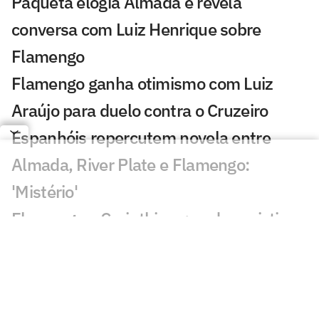
Paquetá elogia Almada e revela
conversa com Luiz Henrique sobre
Flamengo
Flamengo ganha otimismo com Luiz
Araújo para duelo contra o Cruzeiro
Espanhóis repercutem novela entre
Almada, River Plate e Flamengo:
'Mistério'
Flamengo x Corinthians: onde assistir,
horário e prováveis escalações do duelo
pelo Brasileirão Feminino
AO VIVO: Acompanhe a coletiva de