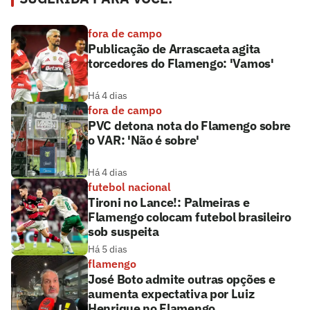
fora de campo
Publicação de Arrascaeta agita
torcedores do Flamengo: 'Vamos'
Há 4 dias
fora de campo
PVC detona nota do Flamengo sobre
o VAR: 'Não é sobre'
Há 4 dias
futebol nacional
Tironi no Lance!: Palmeiras e
Flamengo colocam futebol brasileiro
sob suspeita
Há 5 dias
flamengo
José Boto admite outras opções e
aumenta expectativa por Luiz
Henrique no Flamengo