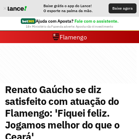
Baixe grátis o app do Lance!
Baixe agora
O esporte na palma da mão.
Ajuda com Aposta?
Fale com o assistente.
18+ Ministério da Fazenda adverte: Aposta não é investimento
Flamengo
Renato Gaúcho se diz
satisfeito com atuação do
Flamengo: 'Fiquei feliz.
Jogamos melhor do que o
Ceará'