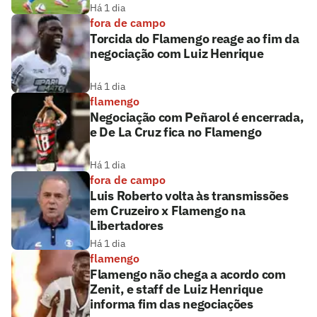
Há 1 dia
fora de campo
Torcida do Flamengo reage ao fim da
negociação com Luiz Henrique
Há 1 dia
flamengo
Negociação com Peñarol é encerrada,
e De La Cruz fica no Flamengo
Há 1 dia
fora de campo
Luis Roberto volta às transmissões
em Cruzeiro x Flamengo na
Libertadores
Há 1 dia
flamengo
Flamengo não chega a acordo com
Zenit, e staff de Luiz Henrique
informa fim das negociações