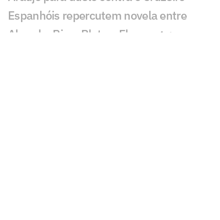
Espanhóis repercutem novela entre
Almada, River Plate e Flamengo:
'Mistério'
Flamengo x Corinthians: onde assistir,
horário e prováveis escalações do duelo
pelo Brasileirão Feminino
AO VIVO: Acompanhe a coletiva de
Lucas Paquetá, meia do Flamengo
Flamengo x Corinthians: duelo coloca
vaga no mata-mata e liderança em jogo
no Brasileirão Feminino