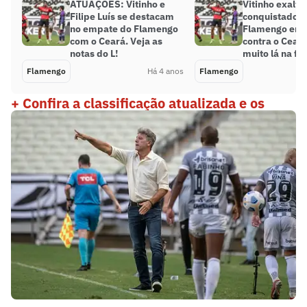
ATUAÇÕES: Vitinho e
Vitinho exalta
Filipe Luís se destacam
conquistado p
no empate do Flamengo
Flamengo em jo
com o Ceará. Veja as
contra o Ceará
notas do L!
muito lá na fre
Flamengo
Há 4 anos
Flamengo
+ Confira a classificação atualizada e os
resultados da 17ª rodada do Brasileirão!