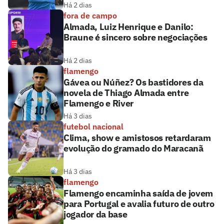
Há 2 dias
fora de campo
Almada, Luiz Henrique e Danilo:
Braune é sincero sobre negociações
Há 2 dias
flamengo
Gávea ou Núñez? Os bastidores da
novela de Thiago Almada entre
Flamengo e River
Há 3 dias
futebol nacional
Clima, show e amistosos retardaram
evolução do gramado do Maracanã
Há 3 dias
flamengo
Flamengo encaminha saída de jovem
para Portugal e avalia futuro de outro
jogador da base