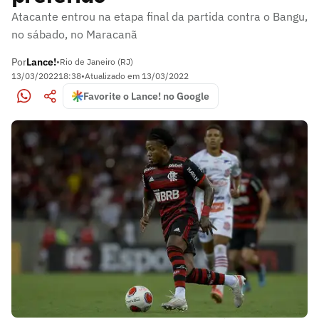
Atacante entrou na etapa final da partida contra o Bangu,
no sábado, no Maracanã
Por
Lance!
•
Rio de Janeiro (RJ)
13/03/2022
18:38
•
Atualizado em
13/03/2022
Favorite o Lance! no Google