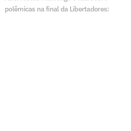
polêmicas na final da Libertadores:
'Asterisco'
Leila critica nota do Flamengo contra o
Palmeiras e rebate: 'Cara de pau'
Fala de Leila Pereira, do Palmeiras,
sobre o Flamengo viraliza: 'Piada'
Alvo do Flamengo, Almada já disse
preferir Boca ao River em entrevista
Balanço do Flamengo revela déficit e
maior investimento da história
Flamengo publica nota oficial e faz