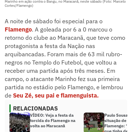
Marinho em ação contra o Bangu, no Maracanã, neste sábado (Foto: Marcelo
Cortes/Flamengo)
A noite de sábado foi especial para o
Flamengo
. A goleada por 6 a 0 marcou o
retorno do clube ao Maracanã, que teve como
protagonista a festa da Nação nas
arquibancadas. Foram mais de 63 mil rubro-
negros no Templo do Futebol, que voltou a
receber uma partida após três meses. Em
campo, o atacante Marinho fez sua primeira
partida no estádio pelo Flamengo, e lembrou
de
Seu Zé, seu pai e flamenguista.
RELACIONADAS
VÍDEO: Veja a festa da
Paulo Sousa e
torcida do Flamengo na
situação de Is
volta ao Maracanã
Flamengo: ‘Re
que tinha de s