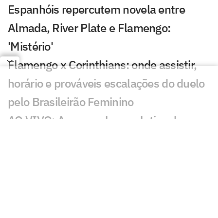
Espanhóis repercutem novela entre
Almada, River Plate e Flamengo:
'Mistério'
Flamengo x Corinthians: onde assistir,
horário e prováveis escalações do duelo
pelo Brasileirão Feminino
AO VIVO: Acompanhe a coletiva de
Lucas Paquetá, meia do Flamengo
Flamengo x Corinthians: duelo coloca
vaga no mata-mata e liderança em jogo
no Brasileirão Feminino
Felipe Melo analisa novo embate entre