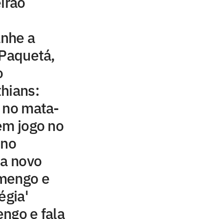
irão
nhe a
 Paquetá,
o
hians:
 no mata-
em jogo no
ino
sa novo
mengo e
égia'
ngo e fala