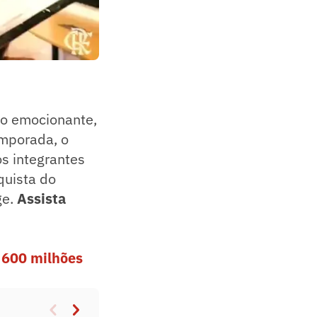
eo emocionante,
emporada, o
s integrantes
quista do
ge.
Assista
 600 milhões