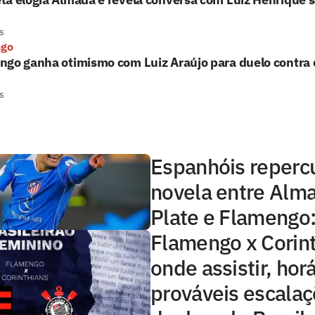
s
ngo
go ganha otimismo com Luiz Araújo para duelo contra 
s
Espanhóis reper
novela entre Alma
Plate e Flamengo: 
Flamengo x Corint
onde assistir, horá
prováveis escala