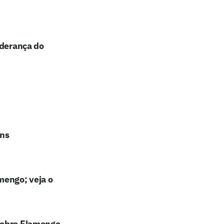
iderança do
ans
mengo; veja o
sobre Flamengo