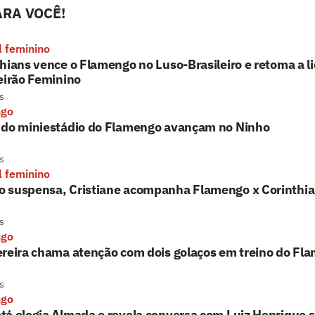
RA VOCÊ!
l feminino
hians vence o Flamengo no Luso-Brasileiro e retoma a l
eirão Feminino
s
ngo
 do miniestádio do Flamengo avançam no Ninho
s
l feminino
 suspensa, Cristiane acompanha Flamengo x Corinthi
s
ngo
reira chama atenção com dois golaços em treino do Fla
s
ngo
tá elogia Almada e revela conversa com Luiz Henrique 