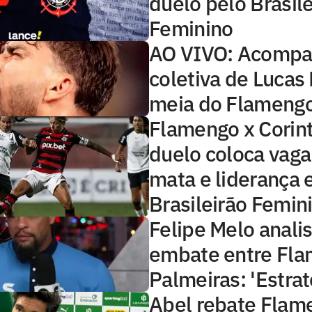
duelo pelo Brasile
Feminino
AO VIVO: Acompa
coletiva de Lucas
meia do Flameng
Flamengo x Corint
duelo coloca vaga
mata e liderança 
Brasileirão Femin
Felipe Melo anali
embate entre Fla
Palmeiras: 'Estrat
Abel rebate Flame