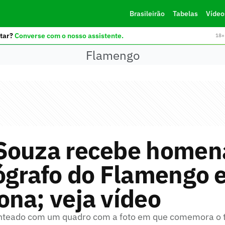
Brasileirão
Tabelas
Vídeo
tar?
Converse com o nosso assistente.
18+ 
Flamengo
Souza recebe home
ógrafo do Flamengo e
na; veja vídeo
enteado com um quadro com a foto em que comemora o t