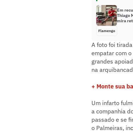
Em recu
Thiago M
mira re
Flamengo
A foto foi tir
empatar com o 
grandes apoiado
na arquibancad
+ Monte sua b
Um infarto fulm
a companhia do
passado e se f
o Palmeiras, in