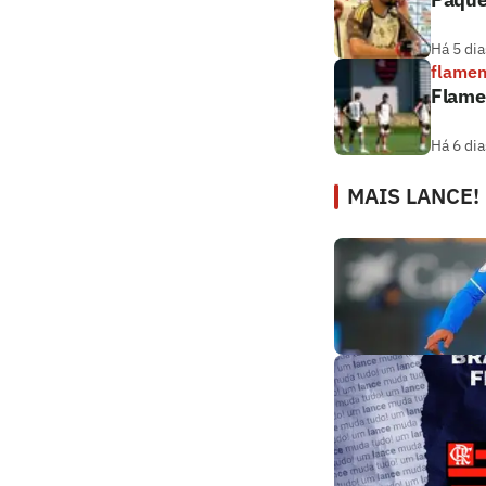
Há 5 dia
flame
Flamen
Há 6 dia
MAIS LANCE!