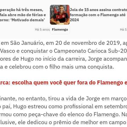
peração há três meses,
Joia de 15 anos assina contrat
aia abre mão de férias e
formação com o Flamengo até
torno: ‘Motivado demais’
2024
Há 5 anos
Flamengo
Há 5
ada em São Januário, em 20 de novembro de 2019, 
Vasco e conquistar o Campeonato Carioca Sub-2
res de Hugo no início da carreira, Jorge acompan
a e celebrou com o filho mais uma conquista.
arca: escolha quem você quer fora do Flamengo
inante, no entanto, tirou a vida de Jorge em mar
 pai, Hugo estreou como profissional em setembr
irmou como peça-chave do elenco do Flamengo. Na
clusive, ele dedicou o prêmio de melhor em campo 