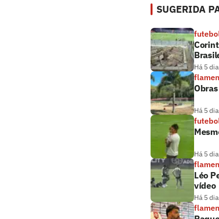
SUGERIDA PA
futebo
Corint
Brasil
Há 5 dia
flame
Obras
Há 5 dia
futebo
Mesmo
Há 5 dia
flame
Léo Pe
vídeo
Há 5 dia
flame
Paque