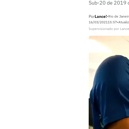
Sub-20 de 2019 c
Por
Lance!
•
Rio de Janeir
16/03/2021
15:57
•
Atuali
Supervisionado
por
Lance