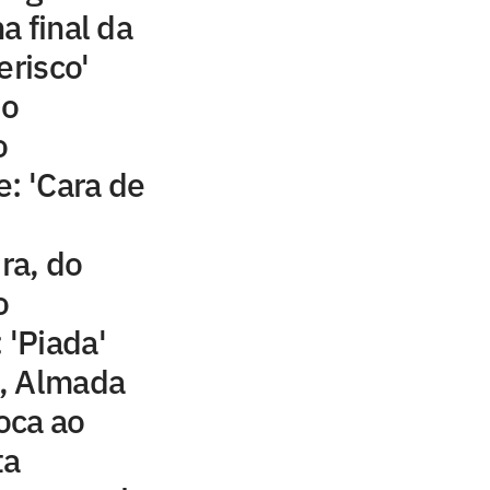
a final da
erisco'
do
o
e: 'Cara de
ira, do
o
 'Piada'
, Almada
Boca ao
ta