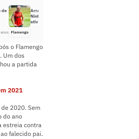
o de
Arrascaeta se reapresenta no
Ninho do Urubu e participa de
atividade com elenco do Flamengo
 anos
Flamengo
Há 5 anos
após o Flamengo
0. Um dos
hou a partida
 em 2021
ço de 2020. Sem
o do ano
 estreia contra
ao falecido pai.