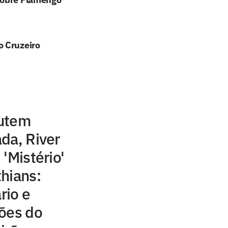
o Cruzeiro
cutem
da, River
'Mistério'
hians:
rio e
ções do