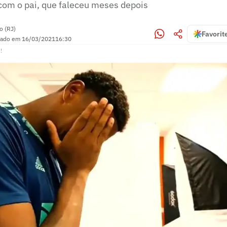
om o pai, que faleceu meses depois
o (RJ)
Favorit
zado em
16/03/2021
16:30
!