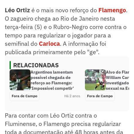
Léo Ortiz
é o mais novo reforço do
Flamengo
.
O zagueiro chega ao Rio de Janeiro nesta
terça-feira (5) e o Rubro-Negro corre contra o
tempo para regularizar o jogador para a
semifinal do
Carioca
. A informação foi
publicada primeiramente pelo "ge".
RELACIONADAS
Argentinos lamentam
Alvo do Flame
possível chegada de
William Carva
reforço ao Flamengo:
investigado p
‘Impossível competir’
sexual na Esp
Fora de Campo
Há 2 anos
Fora de Campo
Para contar com Léo Ortiz contra o
Fluminense, o Flamengo precisa regularizar
toda a documentação até 48 horas antes da