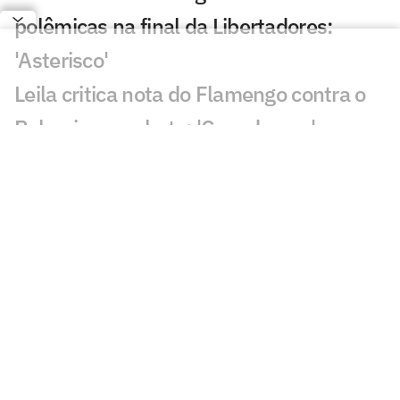
polêmicas na final da Libertadores:
'Asterisco'
Leila critica nota do Flamengo contra o
Palmeiras e rebate: 'Cara de pau'
Fala de Leila Pereira, do Palmeiras,
sobre o Flamengo viraliza: 'Piada'
Alvo do Flamengo, Almada já disse
preferir Boca ao River em entrevista
Balanço do Flamengo revela déficit e
maior investimento da história
Flamengo publica nota oficial e faz
duras críticas à arbitragem no Brasil