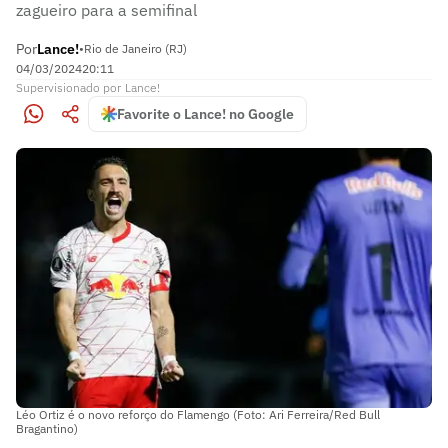
zagueiro para a semifinal
Por
Lance!
•
Rio de Janeiro (RJ)
04/03/2024
20:11
Supervisionado
por
Lance!
Favorite o Lance! no Google
Léo Ortiz é o novo reforço do Flamengo (Foto: Ari Ferreira/Red Bull
Bragantino)