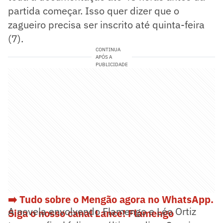
partida começar. Isso quer dizer que o
zagueiro precisa ser inscrito até quinta-feira
(7).
CONTINUA
APÓS A
PUBLICIDADE
➡️ Tudo sobre o Mengão agora no WhatsApp.
A novela envolvendo Flamengo e Léo Ortiz
Siga o nosso canal Lance! Flamengo