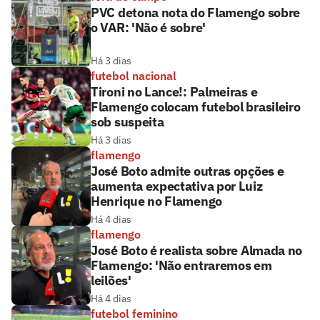
PVC detona nota do Flamengo sobre
o VAR: 'Não é sobre'
Há 3 dias
futebol nacional
Tironi no Lance!: Palmeiras e
Flamengo colocam futebol brasileiro
sob suspeita
Há 3 dias
flamengo
José Boto admite outras opções e
aumenta expectativa por Luiz
Henrique no Flamengo
Há 4 dias
flamengo
José Boto é realista sobre Almada no
Flamengo: 'Não entraremos em
leilões'
Há 4 dias
futebol feminino