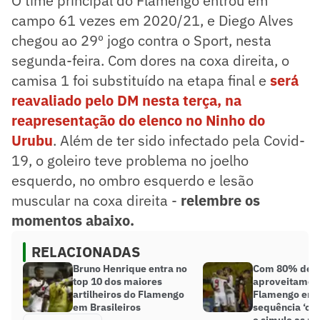
O time principal do Flamengo entrou em
campo 61 vezes em 2020/21, e Diego Alves
chegou ao 29º jogo contra o Sport, nesta
segunda-feira. Com dores na coxa direita, o
camisa 1 foi substituído na etapa final e
será
reavaliado pelo DM nesta terça, na
reapresentação do elenco no Ninho do
Urubu
. Além de ter sido infectado pela Covid-
19, o goleiro teve problema no joelho
esquerdo, no ombro esquerdo e lesão
muscular na coxa direita -
relembre os
momentos abaixo.
RELACIONADAS
Bruno Henrique entra no
Com 80% de
top 10 dos maiores
aproveitamen
artilheiros do Flamengo
Flamengo emb
em Brasileiros
sequência ‘off
e simule as r