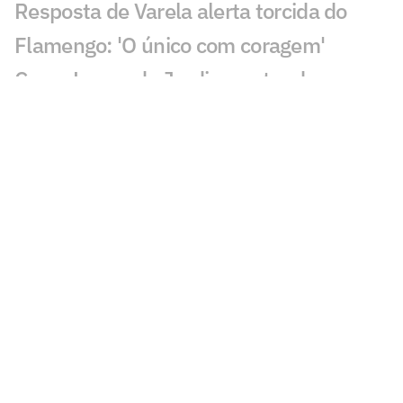
Resposta de Varela alerta torcida do
Flamengo: 'O único com coragem'
Como Leonardo Jardim pretende
recuperar o melhor futebol do Flamengo
Flamengo entra em período sem jogos e
mira recuperação no Brasileirão
Flamengo recebe dia de folga após
empate com o Internacional; veja a
programação
Chances de título do Palmeiras
disparam em relação ao Flamengo no
Brasileirão