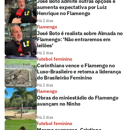
José Boto admite outras opções e
aumenta expectativa por Luiz
Henrique no Flamengo
Há 2 dias
flamengo
José Boto é realista sobre Almada no
Flamengo: 'Não entraremos em
leilões'
Há 2 dias
futebol feminino
Corinthians vence o Flamengo no
Luso-Brasileiro e retoma a liderança
do Brasileirão Feminino
Há 2 dias
flamengo
Obras do miniestádio do Flamengo
avançam no Ninho
Há 2 dias
futebol feminino
Mesmo suspensa, Cristiane