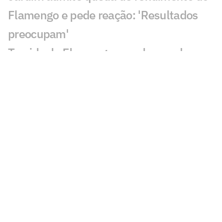
Flamengo e pede reação: 'Resultados
preocupam'
Torcida do Flamengo manda recado a
Jardim após empate com o
Internacional
Renato Maurício Prado rasga o verbo
após Internacional x Flamengo
Varela aponta problema no Flamengo: 'É
sobre o time, a maneira de jogar'
Dê suas notas: Internacional e
Flamengo ficam no empate pelo