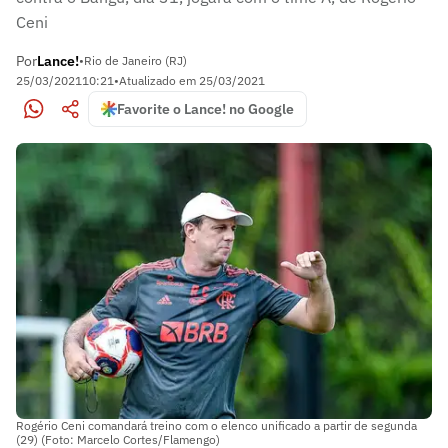
Ceni
Por
Lance!
•
Rio de Janeiro (RJ)
25/03/2021
10:21
•
Atualizado em
25/03/2021
Favorite o Lance! no Google
Rogério Ceni comandará treino com o elenco unificado a partir de segunda
(29) (Foto: Marcelo Cortes/Flamengo)