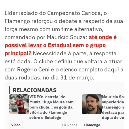
Líder isolado do Campeonato Carioca, o
Flamengo reforçou o debate a respeito da sua
força mesmo com um time alternativo,
comandado por Maurício Souza:
até onde é
possível levar o Estadual sem o grupo
principal?
Necessidade à parte, a resposta
está dada. O clube definiu que voltará a atuar
com Rogério Ceni e o elenco completo daqui a
duas rodadas, no dia 31 de março.
RELACIONADAS
VÍDEO: ‘estrela’ de
Mauricio Souz
Muniz, Hugo Moura com
superioridade
bom chute… os gols da
Flamengo no c
vitória do Flamengo
destaca parti
sobre o Botafogo
dupla de vola
Vídeo
Há 5 anos
Flamengo