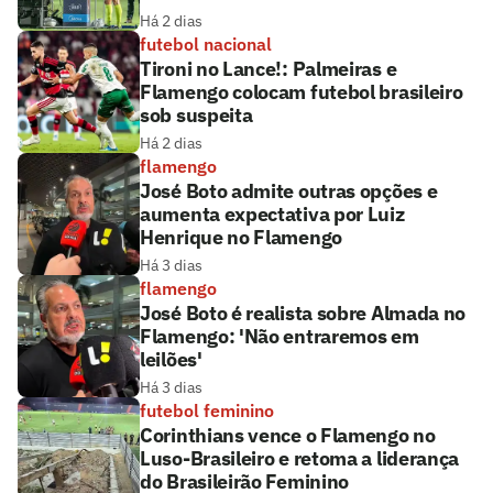
Há 2 dias
futebol nacional
Tironi no Lance!: Palmeiras e
Flamengo colocam futebol brasileiro
sob suspeita
Há 2 dias
flamengo
José Boto admite outras opções e
aumenta expectativa por Luiz
Henrique no Flamengo
Há 3 dias
flamengo
José Boto é realista sobre Almada no
Flamengo: 'Não entraremos em
leilões'
Há 3 dias
futebol feminino
Corinthians vence o Flamengo no
Luso-Brasileiro e retoma a liderança
do Brasileirão Feminino