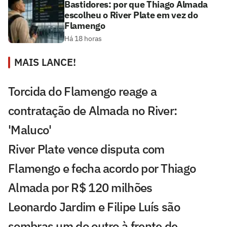
Bastidores: por que Thiago Almada
escolheu o River Plate em vez do
Flamengo
Há 18 horas
MAIS LANCE!
Torcida do Flamengo reage a
contratação de Almada no River:
'Maluco'
River Plate vence disputa com
Flamengo e fecha acordo por Thiago
Almada por R$ 120 milhões
Leonardo Jardim e Filipe Luís são
sombras um do outro à frente de