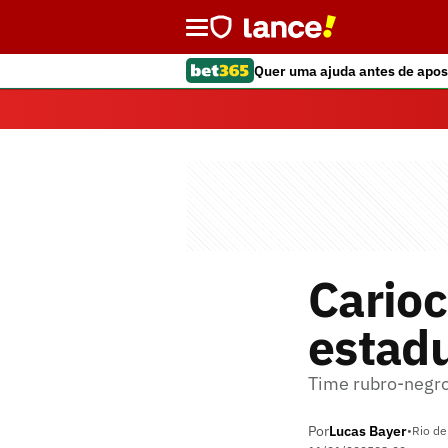
Quer uma ajuda antes de apos
Cario
estadu
Time rubro-negro
Por
Lucas Bayer
•
Rio de