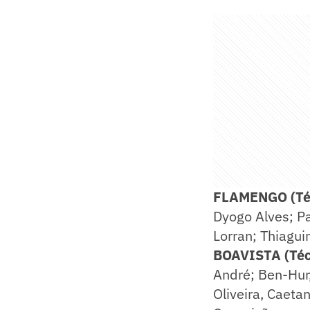
FLAMENGO (Téc
Dyogo Alves; Pa
Lorran; Thiagui
BOAVISTA (Técn
André; Ben-Hur,
Oliveira, Caeta