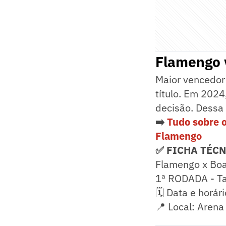
Flamengo 
Maior vencedor
título. Em 2024
decisão. Dessa
➡️
Tudo sobre 
Flamengo
✅ FICHA TÉC
Flamengo x Boa
1ª RODADA - T
🗓️ Data e horá
📍 Local: Arena