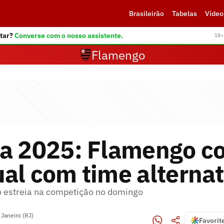
Brasileirão
Tabelas
Vídeo
tar?
Converse com o nosso assistente.
18+ 
Flamengo
ca 2025: Flamengo 
al com time alternat
 estreia na competição no domingo
 Janeiro (RJ)
Favorit