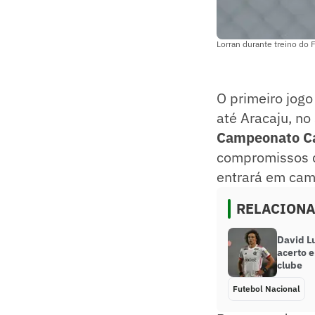
Lorran durante treino do
O primeiro jogo
até Aracaju, no
Campeonato Ca
compromissos d
entrará em cam
RELACION
David L
acerto 
clube
Futebol Nacional