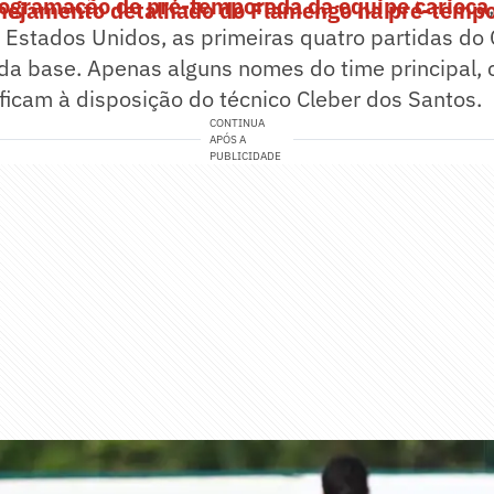
ogramação de pré-temporada da equipe carioca
anejamento detalhado do Flamengo na pré-temp
Estados Unidos, as primeiras quatro partidas do 
da base. Apenas alguns nomes do time principal, 
 ficam à disposição do técnico Cleber dos Santos.
CONTINUA
APÓS A
PUBLICIDADE