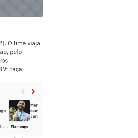
. O time viaja
ão, pelo
iros
39ª taça,
Mercado da Bola: Sevilla abre
ngo
caminho para Flamengo contratar
Juninho
1 ano
Flamengo
Há 1 ano