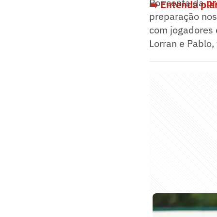
Por conta da
pr
➡️ Entenda pl
preparação nos 
com jogadores 
Lorran e Pablo,