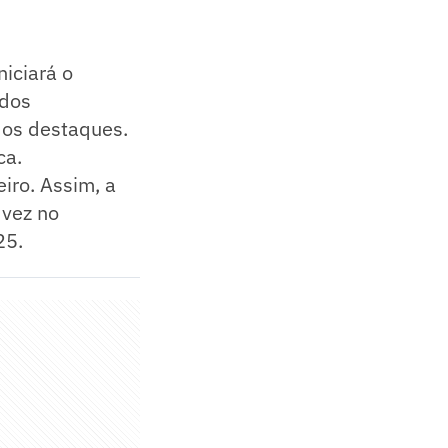
iciará o
 dos
dos destaques.
ca.
eiro. Assim, a
 vez no
25.