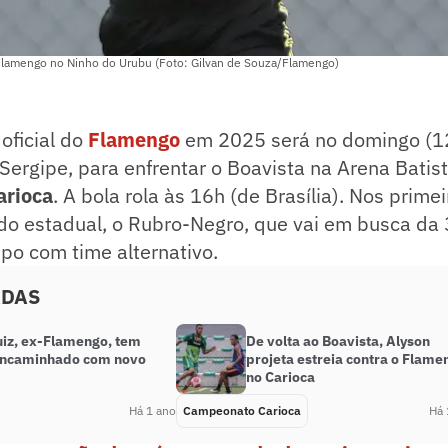
 Flamengo no Ninho do Urubu (Foto: Gilvan de Souza/Flamengo)
 oficial do
Flamengo
em 2025 será no domingo (12)
 Sergipe, para enfrentar o Boavista na Arena Batist
rioca
. A bola rola às 16h (de Brasília). Nos prime
o estadual, o Rubro-Negro, que vai em busca da 
po com time alternativo.
ADAS
uiz, ex-Flamengo, tem
De volta ao Boavista, Alyson
encaminhado com novo
projeta estreia contra o Flame
no Carioca
Há 1 ano
Campeonato Carioca
Há 