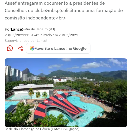
Assef entregaram documento a presidentes de
Conselhos do clube&nbsp;solicitando uma formação de
comissão independente<br>
Por
Lance!
•
Rio de Janeiro (RJ)
23/03/2021
11:51
•
Atualizado em
23/03/2021
Supervisionado
por
Lance!
Favorite o Lance! no Google
Sede do Flamengo na Gávea (Foto: Divulgação)