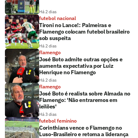
Há 2 dias
futebol nacional
Tironi no Lance!: Palmeiras e
Flamengo colocam futebol brasileiro
sob suspeita
Há 2 dias
flamengo
José Boto admite outras opções e
aumenta expectativa por Luiz
Henrique no Flamengo
Há 2 dias
flamengo
José Boto é realista sobre Almada no
Flamengo: 'Não entraremos em
leilões'
Há 3 dias
futebol feminino
Corinthians vence o Flamengo no
Luso-Brasileiro e retoma a liderança