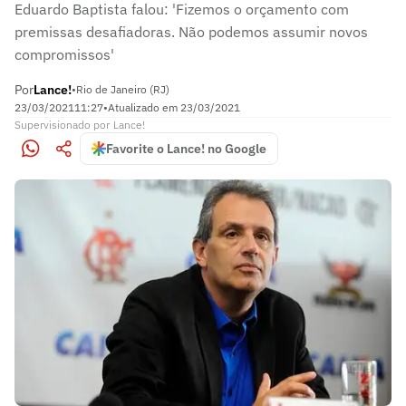
Eduardo Baptista falou: 'Fizemos o orçamento com
premissas desafiadoras. Não podemos assumir novos
compromissos'
Por
Lance!
•
Rio de Janeiro (RJ)
23/03/2021
11:27
•
Atualizado em
23/03/2021
Supervisionado
por
Lance!
Favorite o Lance! no Google