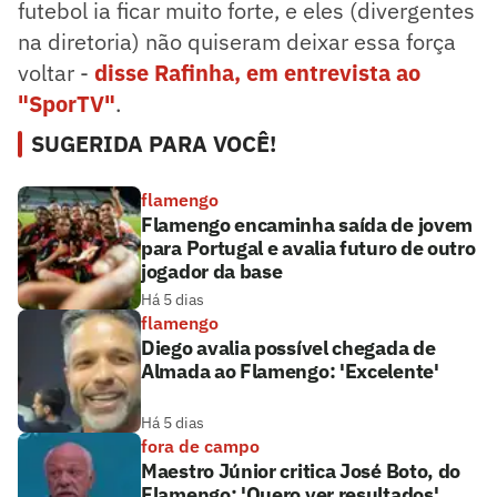
futebol ia ficar muito forte, e eles (divergentes
na diretoria) não quiseram deixar essa força
voltar -
disse Rafinha, em entrevista ao
"SporTV"
.
SUGERIDA PARA VOCÊ!
flamengo
Flamengo encaminha saída de jovem
para Portugal e avalia futuro de outro
jogador da base
Há 5 dias
flamengo
Diego avalia possível chegada de
Almada ao Flamengo: 'Excelente'
Há 5 dias
fora de campo
Maestro Júnior critica José Boto, do
Flamengo: 'Quero ver resultados'