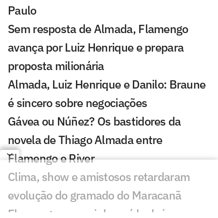
Paulo
Sem resposta de Almada, Flamengo
avança por Luiz Henrique e prepara
proposta milionária
Almada, Luiz Henrique e Danilo: Braune
é sincero sobre negociações
Gávea ou Núñez? Os bastidores da
novela de Thiago Almada entre
Flamengo e River
Clima, show e amistosos retardaram
evolução do gramado do Maracanã
Flamengo encaminha saída de jovem