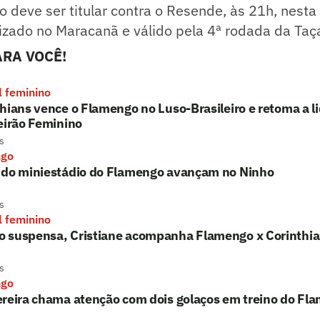
deve ser titular contra o Resende, às 21h, nesta
lizado no Maracanã e válido pela 4ª rodada da Ta
RA VOCÊ!
l feminino
hians vence o Flamengo no Luso-Brasileiro e retoma a l
eirão Feminino
s
ngo
 do miniestádio do Flamengo avançam no Ninho
s
l feminino
 suspensa, Cristiane acompanha Flamengo x Corinthi
s
ngo
reira chama atenção com dois golaços em treino do Fla