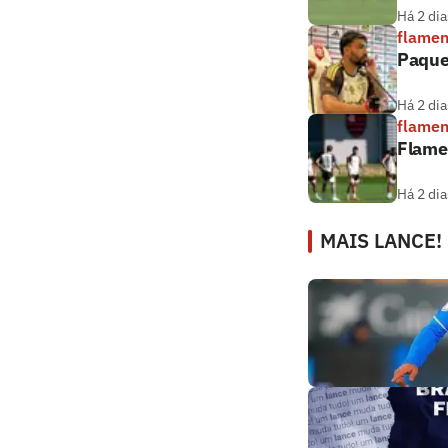
Há 2 dia
flame
Paque
Há 2 dia
flame
Flamen
Há 2 dia
MAIS LANCE!