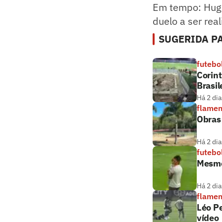
Em tempo: Hugo 
duelo a ser rea
SUGERIDA PA
futebo
Corint
Brasil
Há 2 dia
flame
Obras
Há 2 dia
futebo
Mesmo
Há 2 dia
flame
Léo Pe
vídeo