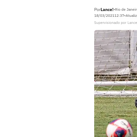
Por
Lance!
•
Rio de Janeir
18/03/2021
12:37
•
Atuali
Supervisionado
por
Lance