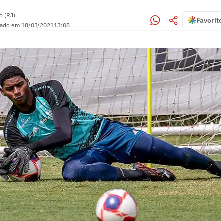
o (RJ)
Favorit
zado em
18/03/2021
13:08
!