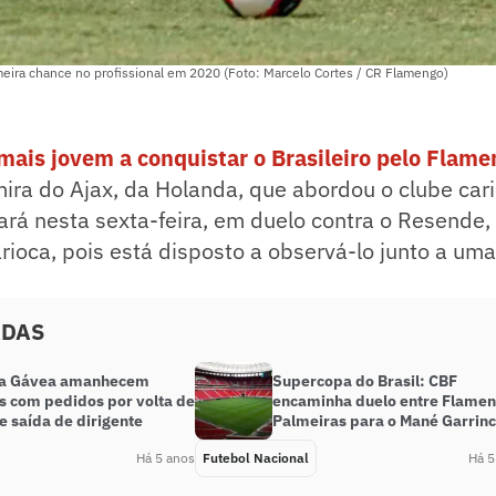
eira chance no profissional em 2020 (Foto: Marcelo Cortes / CR Flamengo)
r mais jovem a conquistar o Brasileiro pelo Flam
ira do Ajax, da Holanda, que abordou o clube car
uará nesta sexta-feira, em duelo contra o Resende,
ioca, pois está disposto a observá-lo junto a um
ADAS
da Gávea amanhecem
Supercopa do Brasil: CBF
s com pedidos por volta de
encaminha duelo entre Flamen
e saída de dirigente
Palmeiras para o Mané Garrin
Há 5 anos
Futebol Nacional
Há 5