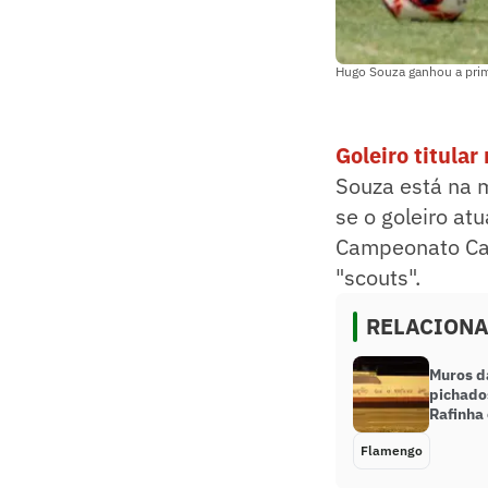
Hugo Souza ganhou a prim
Goleiro titula
Souza está na m
se o goleiro at
Campeonato Car
"scouts".
RELACION
Muros 
pichado
Rafinha 
Flamengo