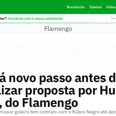
Brasileirão
Tabelas
Vídeo
tar?
Converse com o nosso assistente.
18+ 
Flamengo
á novo passo antes 
izar proposta por H
, do Flamengo
missor goleiro tem contrato com o Rubro-Negro até d