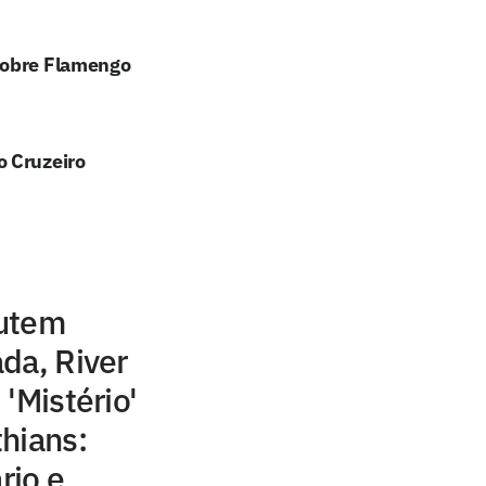
sobre Flamengo
o Cruzeiro
cutem
da, River
'Mistério'
hians:
rio e