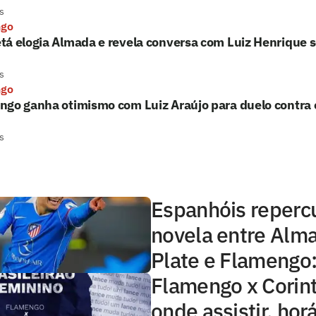
s
ngo
tá elogia Almada e revela conversa com Luiz Henrique 
s
ngo
go ganha otimismo com Luiz Araújo para duelo contra 
s
Espanhóis reper
novela entre Alma
Plate e Flamengo: 
Flamengo x Corint
onde assistir, horá