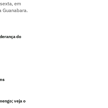
 sexta, em
ça Guanabara.
iderança do
ans
mengo; veja o