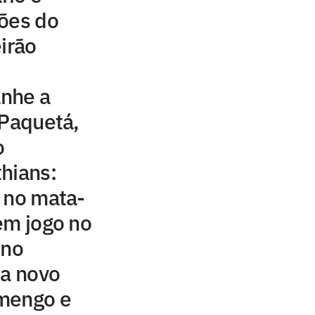
ções do
irão
nhe a
 Paquetá,
o
hians:
 no mata-
em jogo no
ino
sa novo
mengo e