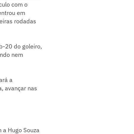
nculo com o
entrou em
meiras rodadas
-20 do goleiro,
uando nem
ará a
a, avançar nas
m a Hugo Souza