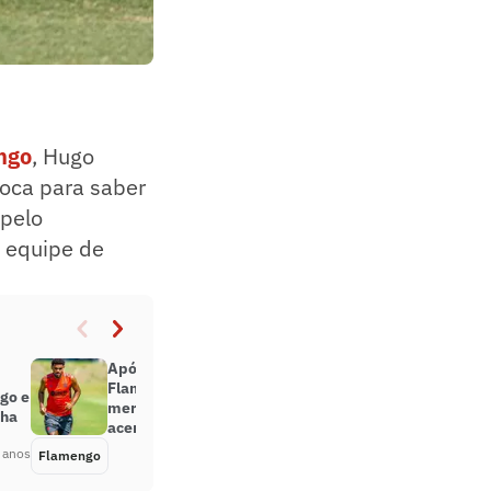
engo
, Hugo
ioca para saber
 pelo
a equipe de
Após decepções recentes,
Flamengo prega cautela no
go e
mercado e busca repetir índice de
cha
acertos de 2019
 anos
Flamengo
Há 5 anos