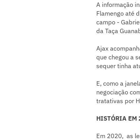
A informação in
Flamengo até d
campo - Gabriel
da Taça Guana
Ajax acompanha
que chegou a s
sequer tinha at
E, como a janel
negociação com 
tratativas por 
HISTÓRIA EM 
Em 2020, as le