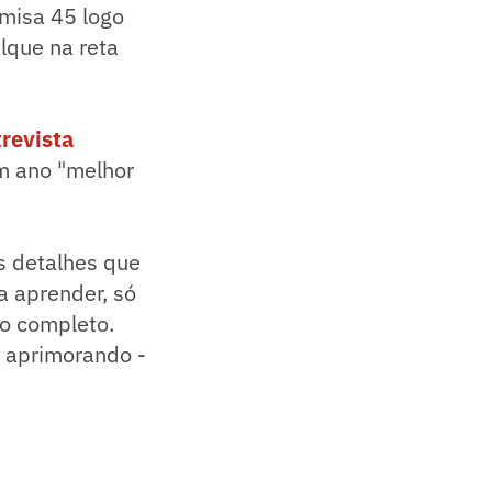
amisa 45 logo
lque na reta
revista
um ano "melhor
s detalhes que
a aprender, só
o completo.
e aprimorando -