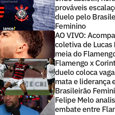
prováveis escala
duelo pelo Brasile
Feminino
AO VIVO: Acompa
coletiva de Lucas
meia do Flameng
Flamengo x Corint
duelo coloca vaga
mata e liderança 
Brasileirão Femin
Felipe Melo anali
embate entre Fla