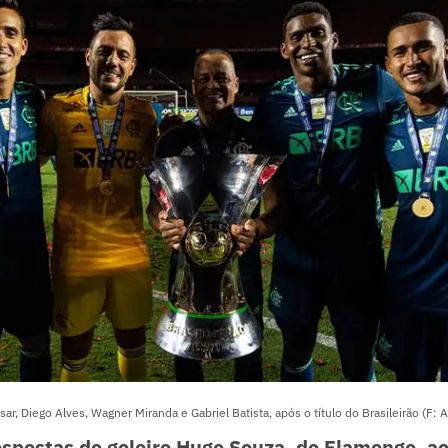
r, Diego Alves, Wagner Miranda e Gabriel Batista, após o título do Brasileirão (F: 
espostas do goleiro Hugo Souza, do Flamengo, a