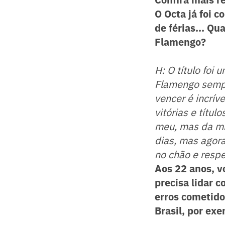
O Octa já foi 
de férias... Qu
Flamengo?
H: O título foi
Flamengo sempr
vencer é incrív
vitórias e títu
meu, mas da min
dias, mas agor
no chão e resp
Aos 22 anos, 
precisa lidar 
erros cometidos
Brasil, por ex