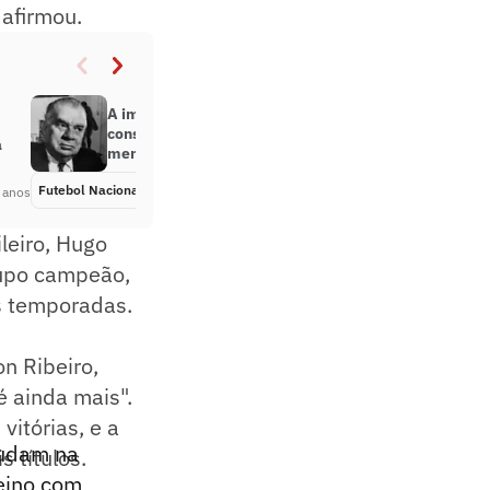
afirmou.
A importância de Mário Filho na
construção do Maracanã e da
a
memória do futebol brasileiro
Futebol Nacional
Há 5 anos
 anos
leiro, Hugo
rupo campeão,
s temporadas.
n Ribeiro,
é ainda mais".
itórias, e a
judam na
 títulos.
reino com