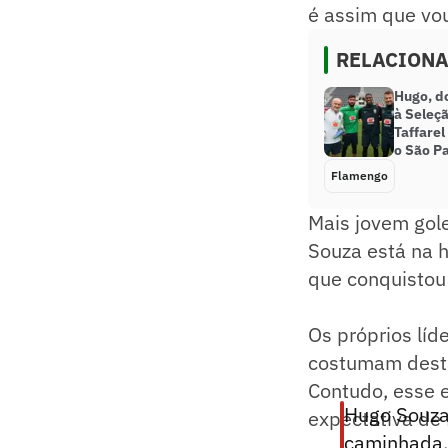
é assim que vo
RELACION
Hugo, do
à Seleçã
Taffarel
o São P
Flamengo
Mais jovem gol
Souza está na 
que conquistou 
Os próprios líd
costumam destac
Contudo, esse e
Hugo Souza:
expectativa de 
caminhada. 