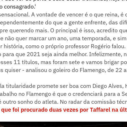
ro consagrado.'
sensacional. A vontade de vencer é o que reina, é 
dependentemente do que a gente enfrente, das dif
re querendo mais. O principal é isso, acredito qu
te não quer marcar um ano, uma temporada, e si
r história, como o próprio professor Rogério falou
 para que 2021 seja ainda melhor. Infelizmente, 
ses 11 títulos, mas foram sete e vamos brigar po
s quiser - analisou o goleiro do Flamengo, de 22 a
la titularidade promete ser boa com Diego Alves,
rabalho no Flamengo é que o credenciará para a S
 é outro sonho do atleta. No radar da comissão técn
 que foi procurado duas vezes por Taffarel na úl