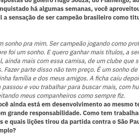
conquistado há algumas semanas, você aproveito
al a sensação de ser campeão brasileiro como tit
 um sonho pra mim. Ser campeão jogando como prof
e foi um sonho. E quero ganhar mais títulos, a s
el, ainda mais com essa camisa, de um clube que 
los. Fazer parte disso não tem preço. É um sonho de
ha família e dos meus amigos. A ficha caiu depoi
a passou e vou trabalhar para buscar mais, com h
eitando meus companheiros como sempre fiz.
você ainda está em desenvolvimento ao mesmo 
com grande responsabilidade. Como tem trabalh
 e quais lições tirou da partida contra o São Pa
emplo?