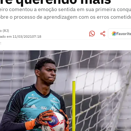
eiro comentou a emoção sentida em sua primeira conqui
obre o processo de aprendizagem com os erros cometi
o (RJ)
Favorit
zado em
11/03/2021
07:18
!