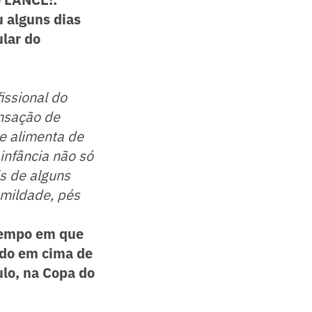
u alguns dias
ular do
issional do
ensação de
se alimenta de
 infância não só
s de alguns
umildade, pés
tempo em que
ado em cima de
ulo, na Copa do