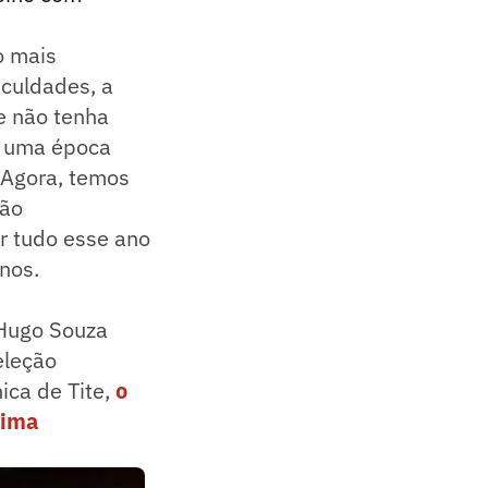
o mais
iculdades, a
e não tenha
m uma época
. Agora, temos
não
r tudo esse ano
nos.
 Hugo Souza
eleção
ica de Tite,
o
tima