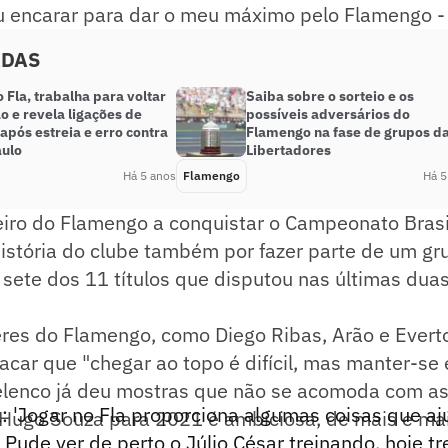
u encarar para dar o meu máximo pelo Flamengo - 
ADAS
 Fla, trabalha para voltar
Saiba sobre o sorteio e os
o e revela ligações de
possíveis adversários do
 após estreia e erro contra
Flamengo na fase de grupos d
aulo
Libertadores
Há 5 anos
Flamengo
Há 5
eiro do Flamengo a conquistar o Campeonato Brasi
história do clube também por fazer parte de um g
sete dos 11 títulos que disputou nas últimas dua
eres do Flamengo, como Diego Ribas, Arão e Everto
ar que "chegar ao topo é difícil, mas manter-se 
lenco já deu mostras que não se acomoda com as v
 'Jogar no Fla proporciona algumas coisas que a
Hugo Souza para 2021 é ambiciosa, de mais e mais
Pude ver de perto o Júlio César treinando, hoje t