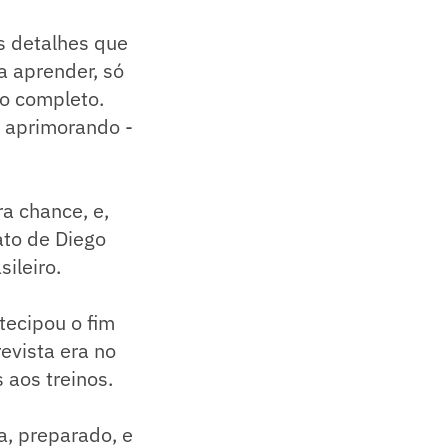
s detalhes que
a aprender, só
o completo.
e aprimorando -
a chance, e,
ato de Diego
ileiro.
tecipou o fim
evista era no
 aos treinos.
a, preparado, e