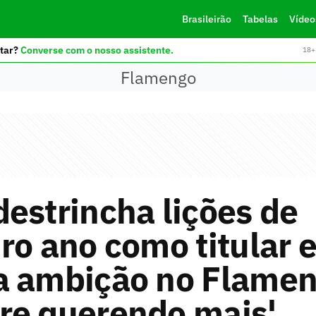
Brasileirão
Tabelas
Vídeo
tar?
Converse com o nosso assistente.
18+ 
Flamengo
estrincha lições de
ro ano como titular 
a ambição no Flamen
re querendo mais'