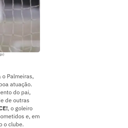
go)
 o Palmeiras,
boa atuação.
ento do pai,
ie de outras
CE!
, o goleiro
cometidos e, em
 o clube.