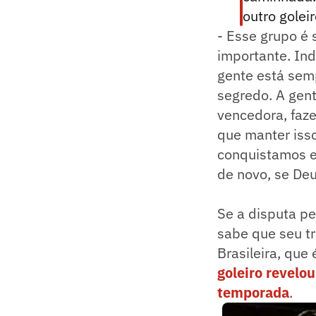
outro golei
- Esse grupo é 
importante. In
gente está semp
segredo. A gen
vencedora, faze
que manter isso
conquistamos es
de novo, se Deu
Se a disputa pe
sabe que seu t
Brasileira, que
goleiro revelou
temporada
.