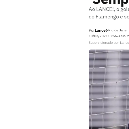
Ao LANCE!, o gol
do Flamengo e s
Por
Lance!
•
Rio de Janeir
10/03/2021
13:56
•
Atuali
Supervisionado
por
Lance