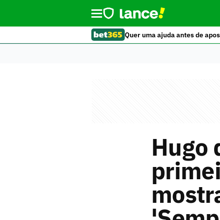
Quer uma ajuda antes de apos
Hugo d
primei
mostr
'Semp