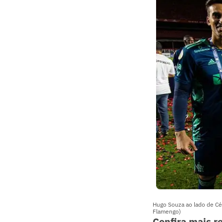
Hugo Souza ao lado de Césa
Flamengo)
Confira mais r