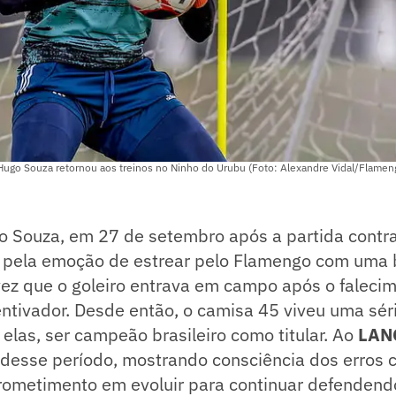
ugo Souza retornou aos treinos no Ninho do Urubu (Foto: Alexandre Vidal/Flamen
o Souza, em 27 de setembro após a partida contra
 pela emoção de estrear pelo Flamengo com uma 
vez que o goleiro entrava em campo após o falecim
ntivador. Desde então, o camisa 45 viveu uma sér
elas, ser campeão brasileiro como titular. Ao
LAN
 desse período, mostrando consciência dos erros 
rometimento em evoluir para continuar defendendo