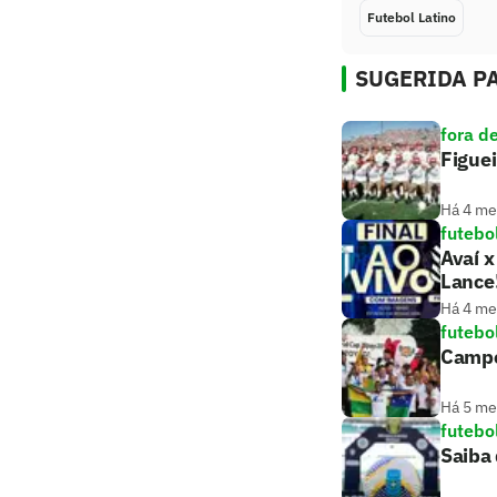
Futebol Latino
SUGERIDA PA
fora d
Figuei
Há 4 m
futebo
Avaí x
Lance
Há 4 m
futebo
Campe
Há 5 m
futebo
Saiba 