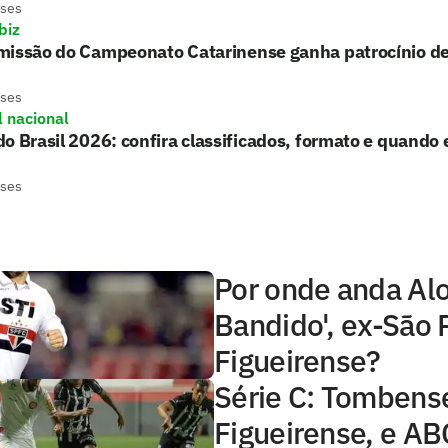
eses
biz
missão do Campeonato Catarinense ganha patrocínio de
eses
l nacional
o Brasil 2026: confira classificados, formato e quando 
eses
Por onde anda Alo
Bandido', ex-São 
Figueirense?
Série C: Tombens
Figueirense, e AB