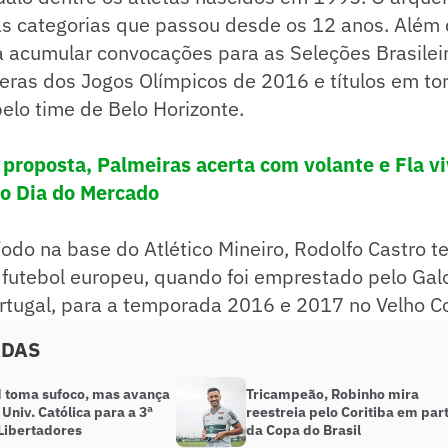
as categorias que passou desde os 12 anos. Além 
a acumular convocações para as Seleções Brasilei
eras dos Jogos Olímpicos de 2016 e títulos em to
pelo time de Belo Horizonte.
 proposta, Palmeiras acerta com volante e Fla v
o Dia do Mercado
do na base do Atlético Mineiro, Rodolfo Castro te
futebol europeu, quando foi emprestado pelo Ga
rtugal, para a temporada 2016 e 2017 no Velho Co
ADAS
d toma sufoco, mas avança
Tricampeão, Robinho mira
 Univ. Católica para a 3ª
reestreia pelo Coritiba em par
 Libertadores
da Copa do Brasil