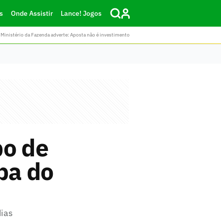
s
Onde Assistir
Lance! Jogos
Ministério da Fazenda adverte: Aposta não é investimento
po de
pa do
dias