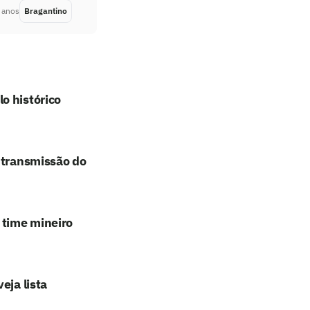
 anos
Bragantino
Há 5 anos
o histórico
 transmissão do
 time mineiro
eja lista