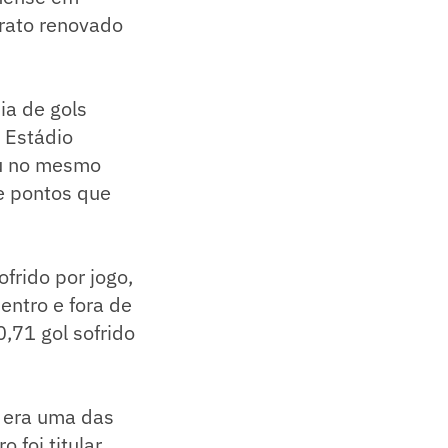
trato renovado
ia de gols
 Estádio
eu no mesmo
e pontos que
frido por jogo,
entro e fora de
0,71 gol sofrido
o era uma das
 foi titular