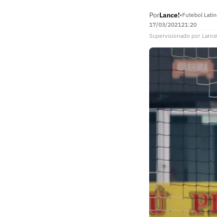
Por
Lance!
•
Futebol Lati
17/03/2021
21:20
Supervisionado
por
Lance