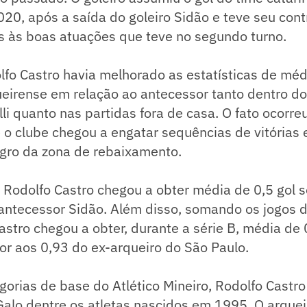
20, após a saída do goleiro Sidão e teve seu con
s às boas atuações que teve no segundo turno.
fo Castro havia melhorado as estatísticas de méd
ueirense em relação ao antecessor tanto dentro do
li quanto nas partidas fora de casa. O fato ocorr
o clube chegou a engatar sequências de vitórias 
egro da zona de rebaixamento.
 Rodolfo Castro chegou a obter média de 0,5 gol so
antecessor Sidão. Além disso, somando os jogos d
astro chegou a obter, durante a série B, média de 
ior aos 0,93 do ex-arqueiro do São Paulo.
gorias de base do Atlético Mineiro, Rodolfo Castr
lo dentre os atletas nascidos em 1995. O arqueiro