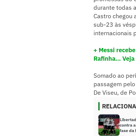
durante todas 
Castro chegou 
sub-23 às vésp
internacionais 
+ Messi recebe
Rafinha… Veja 
Somado ao perío
passagem pelo 
De Viseu, de Po
RELACION
Liberta
contra a
fase da