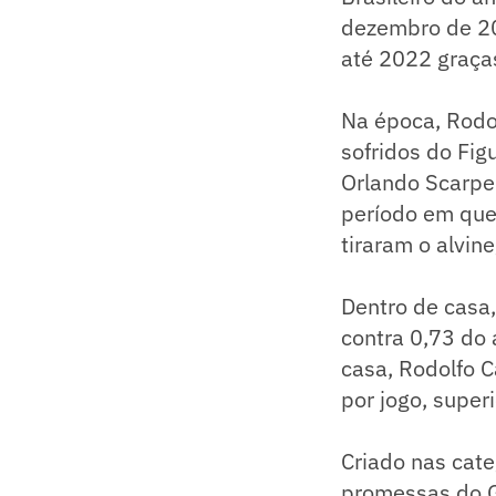
dezembro de 20
até 2022 graça
Na época, Rodol
sofridos do Fig
Orlando Scarpel
período em que 
tiraram o alvin
Dentro de casa,
contra 0,73 do 
casa, Rodolfo C
por jogo, super
Criado nas cate
promessas do Ga