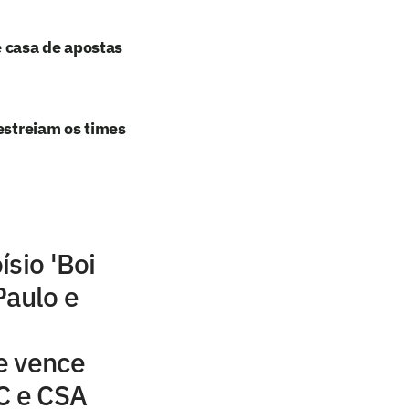
 casa de apostas
estreiam os times
ísio 'Boi
Paulo e
e vence
C e CSA