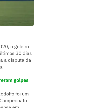
020, o goleiro
últimos 30 dias
ra a disputa da
a.
freram golpes
odolfo foi um
o Campeonato
inense em