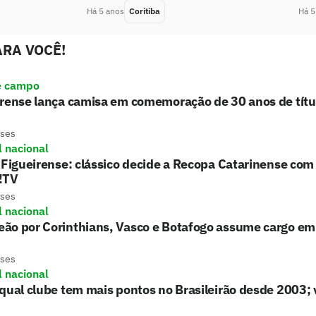
Há 5 anos
Coritiba
Há 5
RA VOCÊ!
e campo
rense lança camisa em comemoração de 30 anos de títul
eses
l nacional
 Figueirense: clássico decide a Recopa Catarinense com
!TV
eses
l nacional
ão por Corinthians, Vasco e Botafogo assume cargo em
eses
l nacional
qual clube tem mais pontos no Brasileirão desde 2003; v