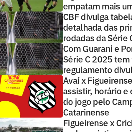
empatam mais u
CBF divulga tabel
detalhada das pri
rodadas da Série
Com Guarani e Pon
Série C 2025 tem 
regulamento divu
Avaí x Figueirens
assistir, horário 
do jogo pelo Cam
Catarinense
Figueirense x Cri