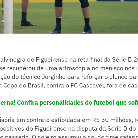
alvinegra do Figueirense na reta final da Série B 2
 se recuperou de uma artroscopia no menisco nos 
ição do técnico Jorginho para reforçar o elenco pa
a Copa do Brasil, contra o FC Cascavel, fora de cas
erna! Confira personalidades do futebol que so
sória em contrato estipulada em R$ 30 milhões, R
positivos do Figueirense na disputa da Série B d
no passado. O goleiro assumiu o gol do time catar