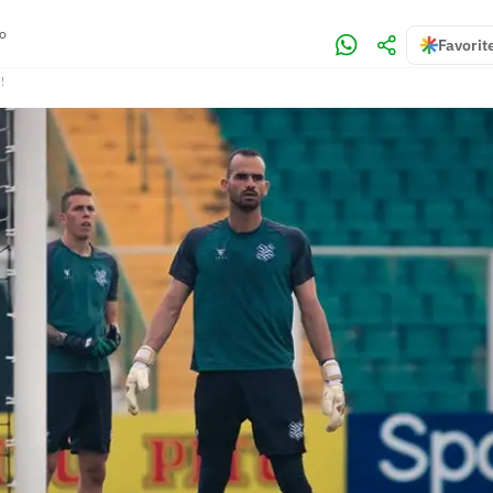
no
Favorit
!