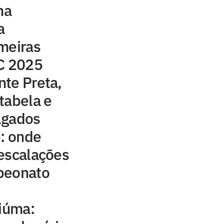
ma
a
meiras
 C 2025
te Preta,
tabela e
lgados
e: onde
e escalações
peonato
ciúma: