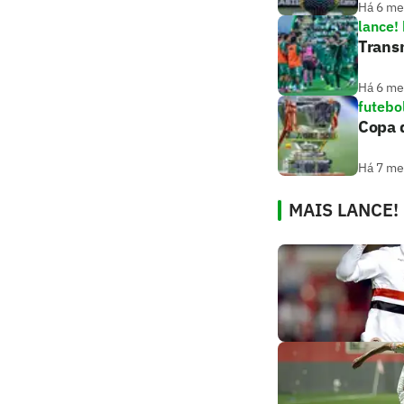
Há 6 m
lance! 
Trans
Há 6 m
futebo
Copa d
Há 7 m
MAIS LANCE!