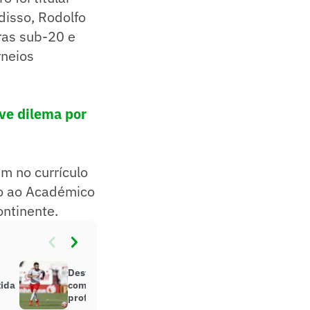
disso, Rodolfo
ras sub-20 e
rneios
ive dilema por
m no currículo
lo ao Académico
ntinente.
Destaque do Bragantino, Léo Ortiz
tida
completará 150 jogos como
profissional na Copa do Brasil