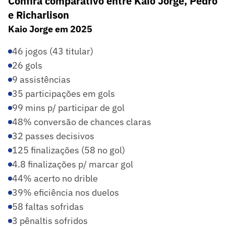
Confira comparativo entre Kaio Jorge, Pedro
e Richarlison
Kaio Jorge em 2025
46 jogos (43 titular)
26 gols
9 assistências
35 participações em gols
99 mins p/ participar de gol
48% conversão de chances claras
32 passes decisivos
125 finalizações (58 no gol)
4.8 finalizações p/ marcar gol
44% acerto no drible
39% eficiência nos duelos
58 faltas sofridas
3 pênaltis sofridos