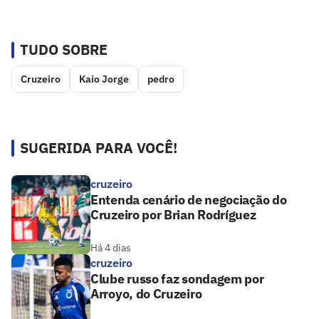
TUDO SOBRE
Cruzeiro
Kaio Jorge
pedro
SUGERIDA PARA VOCÊ!
cruzeiro
Entenda cenário de negociação do
Cruzeiro por Brian Rodríguez
Há 4 dias
cruzeiro
Clube russo faz sondagem por
Arroyo, do Cruzeiro