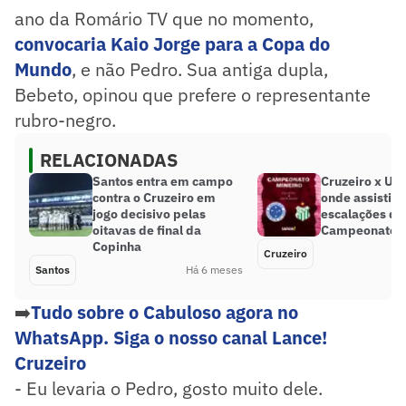
ano da Romário TV que no momento,
convocaria Kaio Jorge para a Copa do
Mundo
, e não Pedro. Sua antiga dupla,
Bebeto, opinou que prefere o representante
rubro-negro.
RELACIONADAS
Santos entra em campo
Cruzeiro x Ub
contra o Cruzeiro em
onde assistir, 
jogo decisivo pelas
escalações do
oitavas de final da
Campeonato M
Copinha
Cruzeiro
Santos
Há 6 meses
➡️
Tudo sobre o Cabuloso agora no
WhatsApp. Siga o nosso canal Lance!
Cruzeiro
- Eu levaria o Pedro, gosto muito dele.