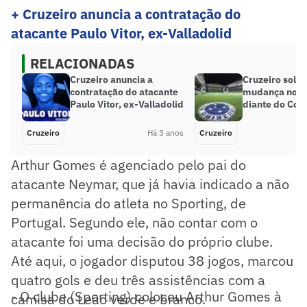
+ Cruzeiro anuncia a contratação do
atacante Paulo Vitor, ex-Valladolid
RELACIONADAS
Cruzeiro anuncia a
Cruzeiro solic
contratação do atacante
mudança no lo
Paulo Vitor, ex-Valladolid
diante do Cori
Cruzeiro
Há 3 anos
Cruzeiro
Arthur Gomes é agenciado pelo pai do
atacante Neymar, que já havia indicado a não
permanência do atleta no Sporting, de
Portugal. Segundo ele, não contar com o
atacante foi uma decisão do próprio clube.
Até aqui, o jogador disputou 38 jogos, marcou
quatro gols e deu três assistências com a
- O clube (Sporting) colocou Arthur Gomes à
camisa do Leão verde e branco.