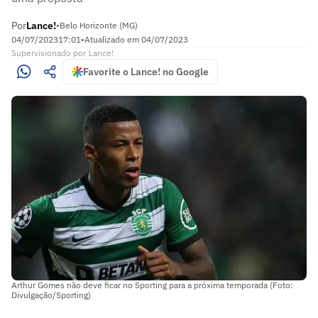
Por
Lance!
•
Belo Horizonte (MG)
04/07/2023
17:01
•
Atualizado em
04/07/2023
Supervisionado
por
Lance!
Favorite o Lance! no Google
Arthur Gomes não deve ficar no Sporting para a próxima temporada (Foto:
Divulgação/Sporting)