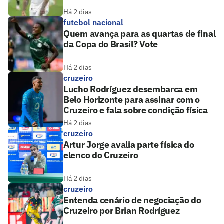
Há 2 dias
futebol nacional
Quem avança para as quartas de final
da Copa do Brasil? Vote
Há 2 dias
cruzeiro
Lucho Rodríguez desembarca em
Belo Horizonte para assinar com o
Cruzeiro e fala sobre condição física
Há 2 dias
cruzeiro
Artur Jorge avalia parte física do
elenco do Cruzeiro
Há 2 dias
cruzeiro
Entenda cenário de negociação do
Cruzeiro por Brian Rodríguez